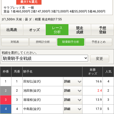
最大1％還元
サラブレッド系 一般
賞金
1着460,000円 2着147,000円 3着73,000円 4着55,000円 5着46,000円
ダ1,500m 天候：曇 ダ：稍重 発走時刻17:55
レース
競走
予想
出馬表
オッズ
分析
成績
登録
対戦表
持時計分析
騎乗騎手分析
予想まとめ
戦績を選択してください。
変更
単勝
枠番
馬番
騎手名
人気
オッズ
1
1
田知弘(金沢)
詳細
16.6
4
2
2
池田敦(金沢)
詳細
2.4
2
3
3
堀場裕(金沢)
詳細
13.9
3
4
4
中島龍(金沢)
詳細
17.0
5