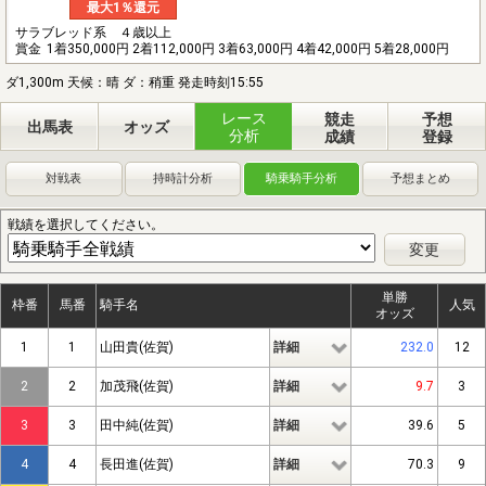
最大1％還元
サラブレッド系 ４歳以上
賞金
1着350,000円 2着112,000円 3着63,000円 4着42,000円 5着28,000円
ダ1,300m 天候：晴 ダ：稍重 発走時刻15:55
レース
競走
予想
出馬表
オッズ
分析
成績
登録
対戦表
持時計分析
騎乗騎手分析
予想まとめ
戦績を選択してください。
変更
単勝
枠番
馬番
騎手名
人気
オッズ
1
1
山田貴(佐賀)
詳細
232.0
12
2
2
加茂飛(佐賀)
詳細
9.7
3
3
3
田中純(佐賀)
詳細
39.6
5
4
4
長田進(佐賀)
詳細
70.3
9