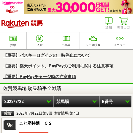
楽天競馬
通知
馬券カゴ
投票
入金
出馬表
レース映像
メニュー
【重要】パスキーログインの一時停止について
【重要】楽天ポイント、PayPayのご利用に関する注意事項
【重要】PayPayチャージ時の注意事項
佐賀競馬場 騎乗騎手全戦績
2023/7/22
競馬場
R番号
佐賀
2023年7月22日第8回 佐賀競馬 第4日
こと座特選 Ｃ２
9
R