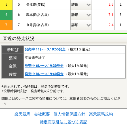
5
5
長江慶(笠松)
詳細
2.5
2
6
6
塚本征(名古屋)
詳細
7.1
3
7
7
今井貴(名古屋)
詳細
2.4
1
直近の発走状況
帯広ば
発売中 11レース19:55発走
（最大1％還元）
盛岡
本日発売終了
金沢
発売中 6レース19:30発走
（最大1％還元）
佐賀
発売中 8レース19:40発走
（最大1％還元）
※表示されている時刻は、発走予定時刻です。
※投票締切時刻は、発走時刻の2分前です。
開催当日のレースに関する情報については、主催者発表のものとご照合くださ
い。
楽天競馬
会社概要
個人情報保護方針
楽天競馬規約
特定商取引法に基づく表記