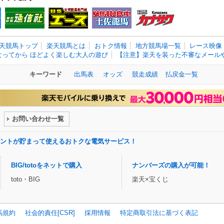
天競馬トップ
楽天競馬とは
おトク情報
地方競馬場一覧
レース映像
なってから ほどよく楽しむ大人の遊び
【注意】楽天を装った不審なメールや
キーワード
出馬表
オッズ
競走成績
払戻金一覧
お問い合わせ一覧
ントが貯まって使えるおトクな電気サービス！
BIG/totoをネットで購入
ナンバーズの購入が可能！
toto・BIG
楽天×宝くじ
馬規約
社会的責任[CSR]
採用情報
特定商取引法に基づく表記