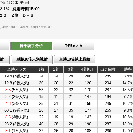
帯広ば競馬
第6日
：
2.1%
発走時刻
15:00
２３ ２歳 Ｄ－８
円
3着52,000円
4着28,000円
5着19,000円
予想まとめ
騎乗騎手分析
績
単勝10倍未満戦績
単勝10倍以上戦績
単勝オッズ
1着
2着
3着
4着以下
出走回数
勝率
19.4 (7番人気)
24
24
29
208
285
8.4％
12.8 (6番人気)
30
26
22
126
204
14.7
8.5
(5番人気)
53
32
32
170
287
18.5
3.2
(2番人気)
15
11
21
147
194
7.7％
4.8
(3番人気)
25
31
31
158
245
10.2
68.1 (9番人気)
26
27
35
177
265
9.8％
8.5
(4番人気)
22
19
19
143
203
10.8
23.2 (8番人気)
40
28
29
190
287
13.9
3.1
(1番人気)
32
26
20
188
266
12.0