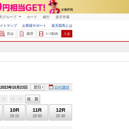
天グループ
カード
銀行
楽天市場
イトマップ
お客様サポート
楽天競馬とは
照会
履歴
ﾚｰｽ動画
入金
翌日
2023年10月23日
日付選択
 路
高 知
佐 賀
10R
11R
12R
19:15
19:50
20:30