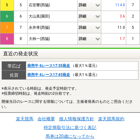
5
5
石堂響(西脇)
詳細
114.8
7
6
6
大山真(園田)
詳細
3.6
2
7
7
永井孝(西脇)
詳細
11.0
5
8
8
大柿一(西脇)
詳細
1.7
1
直近の発走状況
帯広ば
発売中 6レース17:35発走
（最大1％還元）
佐賀
発売中 4レース17:45発走
（最大1％還元）
※表示されている時刻は、発走予定時刻です。
※投票締切時刻は、発走時刻の2分前です。
開催当日のレースに関する情報については、主催者発表のものとご照合くださ
い。
楽天競馬
会社概要
個人情報保護方針
楽天競馬規約
特定商取引法に基づく表記
馬券は20歳になってから