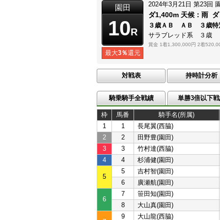
2024年3月21日
第23回
園田
ダ1,400m
天候：
雨
ダ
10
３歳ＡＢ ＡＢ ３歳特
R
サラブレッド系 ３歳
賞金
1着1,300,000円
2着520,0
最大
3％
還元
対戦表
持時計分析
騎乗騎手全戦績
単勝3倍以下戦
枠
馬番
騎手名(所属)
1
1
長尾翼(西脇)
2
2
田野豊(園田)
3
3
竹村達(西脇)
4
4
杉浦健(園田)
5
吉村智(園田)
5
6
廣瀬航(園田)
7
笹田知(園田)
6
8
大山真(園田)
9
大山龍(西脇)