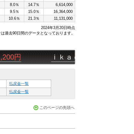
8.0％
14.7％
6,614,000
9.5％
15.0％
16,364,000
10.6％
21.3％
11,131,000
2024年3月20日時点
計は過去90日間のデータとなっております。
00円
ｉｋａｏａｎ
08/07
園田
4R
払戻金一覧
払戻金一覧
このページの先頭へ