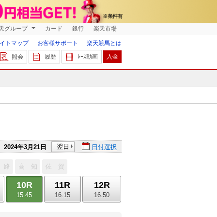
天グループ
カード
銀行
楽天市場
イトマップ
お客様サポート
楽天競馬とは
照会
履歴
ﾚｰｽ動画
入金
翌日
2024年3月21日
日付選択
 路
高 知
佐 賀
10R
11R
12R
15:45
16:15
16:50