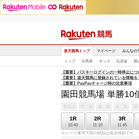
楽天競馬トップ
マイページ
みんなの
トップ
出馬表
オッズ
払戻金
競
【重要】パスキーログインの一時停止につ
【重要】楽天競馬に登録されている情報を
【重要】PayPayチャージ時の注意事項
園田競馬場 単勝10
帯広ば
門 別
盛 岡
水 沢
浦
1R
2R
3R
10:40
11:10
11:45
※レース番号下部の時刻は発走時刻です。