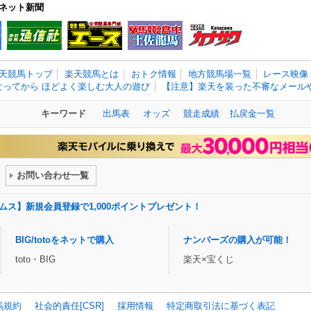
ネット新聞
天競馬トップ
楽天競馬とは
おトク情報
地方競馬場一覧
レース映像
なってから ほどよく楽しむ大人の遊び
【注意】楽天を装った不審なメールや
キーワード
出馬表
オッズ
競走成績
払戻金一覧
お問い合わせ一覧
ドリームス】新規会員登録で1,000ポイントプレゼント！
BIG/totoをネットで購入
ナンバーズの購入が可能！
toto・BIG
楽天×宝くじ
馬規約
社会的責任[CSR]
採用情報
特定商取引法に基づく表記