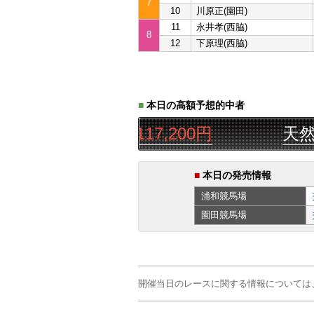
7
10
川原正(園田)
11
永井孝(西脇)
8
12
下原理(西脇)
■
本日の高額予想的中者
△◯▲
三連単
117,200円
天然水
■
本日の発売情報
浦和
競馬場
園田
競馬場
開催当日のレースに関する情報については