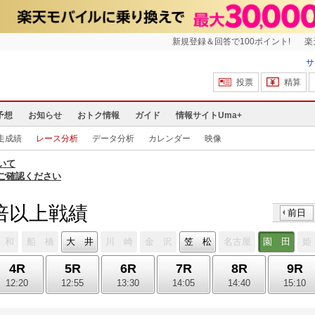
新規登録＆回答で100ポイント!
楽
サ
投票
精算
予想
お知らせ
おトク情報
ガイド
情報サイトUma+
走成績
レース分析
データ分析
カレンダー
映像
いて
ご確認ください
倍以上戦績
前日
 和
船 橋
大 井
川 崎
金 沢
笠 松
名古屋
園 田
姫
4R
5R
6R
7R
8R
9R
12:20
12:55
13:30
14:05
14:40
15:10