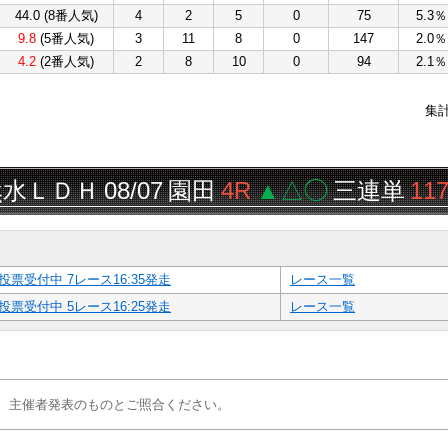
44.0 (8番人気)
4
2
5
0
75
5.3％
9.8
(5番人気)
3
11
8
0
147
2.0％
4.2
(2番人気)
2
8
10
0
94
2.1％
集
ＬＤＨ
08/07
園田
4R
▲△◯
三連単
117,2
投票受付中 7レース16:35発走
レース一覧
投票受付中 5レース16:25発走
レース一覧
、主催者発表のものとご照合ください。