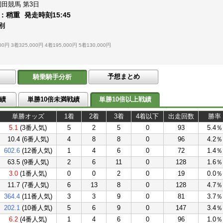
園田競馬
第3日
：
稍重
発走時刻
15:45
別
00円
3着325,000円
4着195,000円
5着130,000円
予想まとめ
騎乗騎手分析
績
単勝10倍未満戦績
単勝10倍以上戦績
単勝オッズ
1着
2着
3着
4着以下
出走回数
勝率
5.1
(3番人気)
5
2
5
0
93
5.4％
10.4 (6番人気)
4
8
8
0
96
4.2％
602.6
(12番人気)
1
4
6
0
72
1.4％
63.5 (9番人気)
2
6
11
0
128
1.6％
3.0
(1番人気)
0
0
2
0
19
0.0％
11.7 (7番人気)
6
13
8
0
128
4.7％
364.4
(11番人気)
3
3
9
0
81
3.7％
202.1
(10番人気)
5
6
9
0
147
3.4％
6.2
(4番人気)
1
4
6
0
96
1.0％