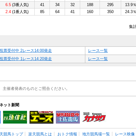
6.5
(3番人気)
41
34
32
188
295
13.9
2.4
(1番人気)
85
64
41
160
350
24.3
集
投票受付中 2レース14:00発走
レース一覧
投票受付中 1レース14:20発走
レース一覧
、主催者発表のものとご照合ください。
ネット新聞
天競馬トップ
楽天競馬とは
おトク情報
地方競馬場一覧
レース映像