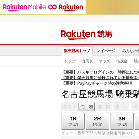
楽天競馬トップ
マイページ
みんなの
トップ
出馬表
オッズ
払戻金
競
【重要】パスキーログインの一時停止につ
【重要】楽天競馬に登録されている情報を
【重要】PayPayチャージ時の注意事項
名古屋競馬場 騎乗
帯広ば
門 別
盛 岡
水 沢
浦
1R
2R
3R
12:40
13:10
13:45
※レース番号下部の時刻は発走時刻です。