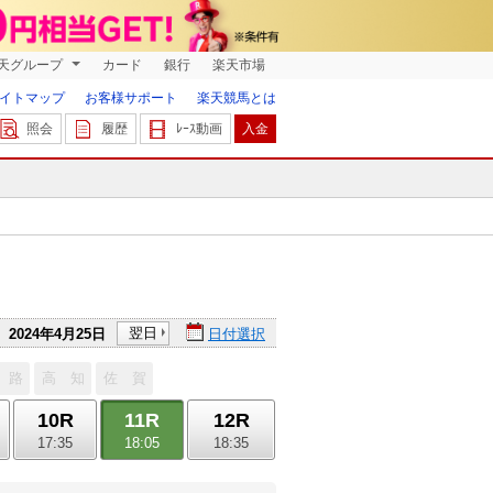
天グループ
カード
銀行
楽天市場
イトマップ
お客様サポート
楽天競馬とは
照会
履歴
ﾚｰｽ動画
入金
翌日
2024年4月25日
日付選択
 路
高 知
佐 賀
10R
11R
12R
17:35
18:05
18:35