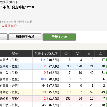
松競馬
第3日
：
不良
発走時刻
12:10
０
円
3着13,000円
4着0円
5着0円
正三→筒井勇介
騎乗騎手分析
予想まとめ
騎手
単勝オッズ(人気)
◎
◯
▲
△
大原浩（笠松）
114.9
(9人気)
6
3
9
17
藤原幹（笠松）
2.8
(2人気)
33
128
21
10
東川公（笠松）
9.7
(4人気)
7
10
40
51
森島貴（笠松）
108.8
(8人気)
0
1
0
6
池田敦（金沢）
64.6 (7人気)
0
0
1
2
尾島徹（笠松）
19.9 (5人気)
10
7
59
49
島崎和（笠松）
1.7
(1人気)
135
34
10
7
池田敏（笠松）
45.0 (6人気)
3
1
26
18