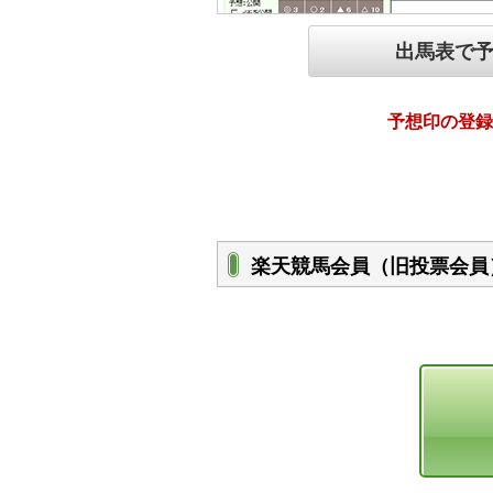
出馬表で
予想印の登録
楽天競馬会員（旧投票会員