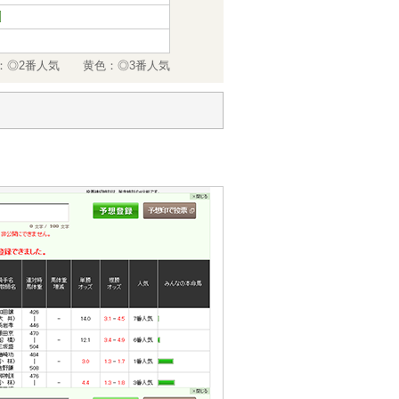
：◎2番人気 黄色：◎3番人気