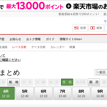
新規登録＆回答で100ポイント!
楽
サ
投票
精算
予想
お知らせ
おトク情報
ガイド
情報サイトUma+
走成績
レース分析
データ分析
カレンダー
映像
いて
ご確認ください
想まとめ
前日
 和
船 橋
大 井
川 崎
金 沢
笠 松
名古屋
園 田
姫
4R
5R
6R
7R
8R
9R
12:10
12:40
13:10
13:40
14:10
14:40