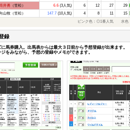
筒井勇
（笠松）
6.6
(3人気)
6
12
27
29
向山牧（笠松）
147.7
(10人気)
4
8
11
15
ピンク色：◎1番人気 水色
登録
ズに馬券購入。出馬表からは最大３日前から予想登録が出来ます。
ージをみながら、予想の登録やメモができます。