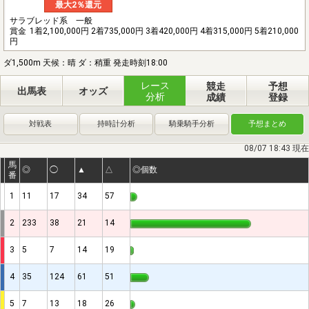
最大2％還元
サラブレッド系 一般
賞金
1着2,100,000円 2着735,000円 3着420,000円 4着315,000円 5着210,000
円
ダ1,500m 天候：晴 ダ：稍重 発走時刻18:00
レース
競走
予想
出馬表
オッズ
分析
成績
登録
対戦表
持時計分析
騎乗騎手分析
予想まとめ
08/07 18:43 現在
馬
◎
◯
▲
△
◎個数
番
1
11
17
34
57
2
233
38
21
14
3
5
7
14
19
4
35
124
61
51
5
7
13
18
26