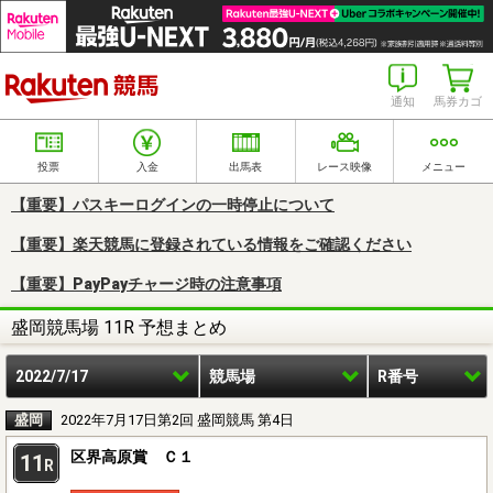
楽天競馬
通知
馬券カゴ
投票
入金
出馬表
レース映像
メニュー
【重要】パスキーログインの一時停止について
【重要】楽天競馬に登録されている情報をご確認ください
【重要】PayPayチャージ時の注意事項
盛岡競馬場 11R 予想まとめ
2022/7/17
競馬場
R番号
盛岡
2022年7月17日第2回 盛岡競馬 第4日
区界高原賞 Ｃ１
11
R