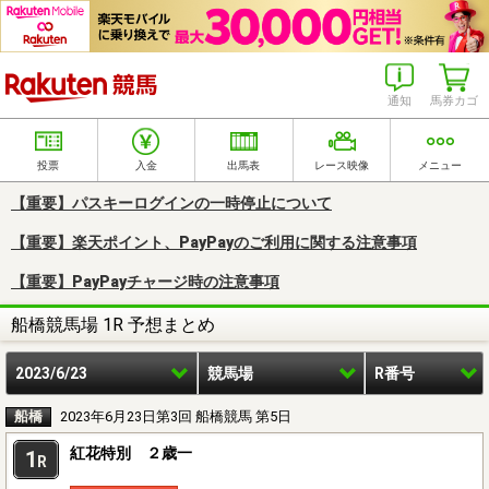
楽天競馬
通知
馬券カゴ
投票
入金
出馬表
レース映像
メニュー
【重要】パスキーログインの一時停止について
【重要】楽天ポイント、PayPayのご利用に関する注意事項
【重要】PayPayチャージ時の注意事項
船橋競馬場 1R 予想まとめ
2023/6/23
競馬場
R番号
船橋
2023年6月23日第3回 船橋競馬 第5日
紅花特別 ２歳一
1
R