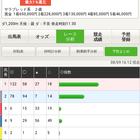
最大1％還元
サラブレッド系 ２歳
賞金
1着650,000円 2着228,000円 3着130,000円 4着85,000円 5着46,000円
ダ1,200m 天候：曇 ダ：不良 発走時刻11:30
レース
競走
予想
出馬表
オッズ
分析
成績
登録
対戦表
持時計分析
騎乗騎手分析
予想まとめ
08/09 16:12 現在
馬
◎
◯
▲
△
◎個数
番
1
122
58
27
18
2
78
94
7
14
3
6
15
33
19
4
9
29
56
49
5
2
1
2
5