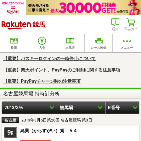
楽天競馬
通知
馬券カゴ
投票
入金
出馬表
レース映像
メニュー
【重要】パスキーログインの一時停止について
【重要】楽天ポイント、PayPayのご利用に関する注意事項
【重要】PayPayチャージ時の注意事項
名古屋競馬場 持時計分析
2013/3/6
競馬場
R番号
名古屋
2013年3月6日第26回 名古屋競馬 第3日
烏貝（からすがい）賞 Ａ４
9
R