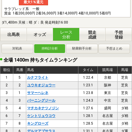
最大1％還元
サラブレッド系 一般
賞金
1着200,000円 2着36,000円 3着14,000円 4着10,000円 5着0円
ダ1,400m 天候：晴 ダ：良 発走時刻16:00
レース
競走
予想
出馬表
オッズ
分析
成績
登録
対戦表
持時計分析
騎乗騎手分析
予想まとめ
全場 1400m 持ちタイムランキング
順位
馬番
馬名
タイム
競馬場
馬場
1
5
ルナフライト
1:22.4
京都
芝良
2
2
ユウキオジョウー
1:23.1
阪神
芝良
3
1
サマーヘレネ
1:23.8
東京
芝良
4
3
バーニングジール
1:24.3
中京
芝良
5
4
マチカネナツノジン
1:27.6
盛岡
ダ稍
6
7
ケントリュウコウ
1:28.1
名古屋
ダ稍
7
8
キングローズ
1:28.5
名古屋
ダ稍
8
6
デルマアプサラス
1:31.1
名古屋
ダ重