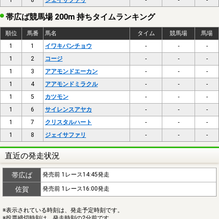
帯広ば競馬場 200m 持ちタイムランキング
順位
馬番
馬名
タイム
競馬場
馬場
1
1
イワキバンチョウ
-
-
-
1
2
コージ
-
-
-
1
3
アアモンドエーカン
-
-
-
1
4
アアモンドミラクル
-
-
-
1
5
カツモン
-
-
-
1
6
サイレンスアヤカ
-
-
-
1
7
クリスタルハート
-
-
-
1
8
ジェイサファリ
-
-
-
直近の発走状況
帯広ば
発売前 1レース14:45発走
佐賀
発売前 1レース16:00発走
※表示されている時刻は、発走予定時刻です。
※投票締切時刻は、発走時刻の2分前です。