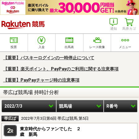
楽天競馬
通知
馬券カゴ
投票
入金
出馬表
レース映像
メニュー
【重要】パスキーログインの一時停止について
【重要】楽天ポイント、PayPayのご利用に関する注意事項
【重要】PayPayチャージ時の注意事項
帯広ば競馬場 持時計分析
2022/7/3
競馬場
R番号
帯広ば
2022年7月3日第6回 帯広ば競馬 第5日
東京時代からファンでした ２
2
R
歳 新馬