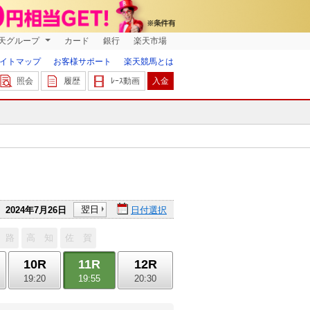
天グループ
カード
銀行
楽天市場
イトマップ
お客様サポート
楽天競馬とは
照会
履歴
ﾚｰｽ動画
入金
翌日
2024年7月26日
日付選択
 路
高 知
佐 賀
10R
11R
12R
19:20
19:55
20:30