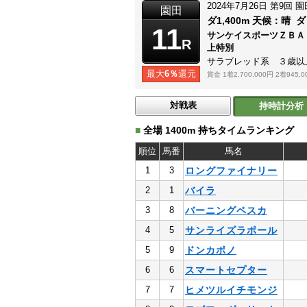
2024年7月26日
第9回
園
園田
ダ1,400m
天候：
晴
ダ
11
サンケイスポーツＺＢＡ
R
上特別
サラブレッド系 ３歳以
最大
6％
還元
賞金
1着2,700,000円
2着945,0
対戦表
持時計分析
■
全場 1400m 持ちタイムランキング
順位
馬番
馬名
1
3
ロングファイナリー
2
1
バイラ
3
8
バーニングペスカ
4
5
サンライズラポール
5
9
ドンカポノ
6
6
スマートセプター
7
7
ヒメツルイチモンジ