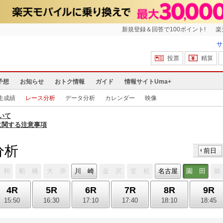
新規登録＆回答で100ポイント!
楽
サ
投票
精算
予想
お知らせ
おトク情報
ガイド
情報サイトUma+
走成績
レース分析
データ分析
カレンダー
映像
いて
に関する注意事項
分析
前日
 和
船 橋
大 井
川 崎
金 沢
笠 松
名古屋
園 田
姫
4R
5R
6R
7R
8R
9R
15:50
16:30
17:10
17:40
18:10
18:45