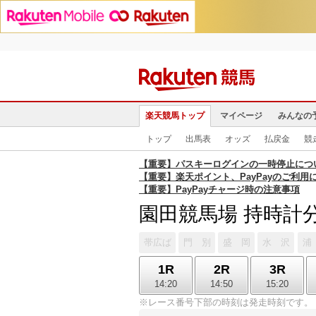
楽天競馬トップ
マイページ
みんなの
トップ
出馬表
オッズ
払戻金
競
【重要】パスキーログインの一時停止につ
【重要】楽天ポイント、PayPayのご利用
【重要】PayPayチャージ時の注意事項
園田競馬場 持時計
帯広ば
門 別
盛 岡
水 沢
浦
1R
2R
3R
14:20
14:50
15:20
※レース番号下部の時刻は発走時刻です。