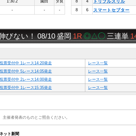
1:30.2
園田
ダ良
8
4
トリプルスリル
-
-
-
8
6
スマートセプター
びない！
08/10
盛岡
1R
◎△◯
三連単
14,7
投票受付中 1レース14:20発走
レース一覧
投票受付中 5レース14:05発走
レース一覧
投票受付中 2レース14:00発走
レース一覧
投票受付中 1レース15:35発走
レース一覧
、主催者発表のものとご照合ください。
ネット新聞