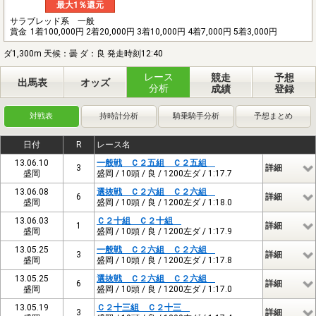
最大1％還元
サラブレッド系 一般
賞金
1着100,000円 2着20,000円 3着10,000円 4着7,000円 5着3,000円
ダ1,300m 天候：曇 ダ：良 発走時刻12:40
レース
競走
予想
出馬表
オッズ
分析
成績
登録
対戦表
持時計分析
騎乗騎手分析
予想まとめ
日付
R
レース名
13.06.10
一般戦 Ｃ２五組 Ｃ２五組
3
詳細
盛岡
盛岡 / 10頭 / 良 / 1200左ダ / 1:17.7
13.06.08
選抜戦 Ｃ２六組 Ｃ２六組
6
詳細
盛岡
盛岡 / 10頭 / 良 / 1200左ダ / 1:18.0
13.06.03
Ｃ２十組 Ｃ２十組
1
詳細
盛岡
盛岡 / 10頭 / 良 / 1200左ダ / 1:17.9
13.05.25
一般戦 Ｃ２六組 Ｃ２六組
3
詳細
盛岡
盛岡 / 10頭 / 良 / 1200左ダ / 1:17.8
13.05.25
選抜戦 Ｃ２六組 Ｃ２六組
6
詳細
盛岡
盛岡 / 10頭 / 良 / 1200左ダ / 1:17.0
13.05.19
Ｃ２十三組 Ｃ２十三
3
詳細