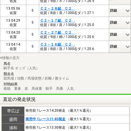
佐賀
佐賀 / 9頭 / 不 / 1300右ダ / 1:26.9
13.05.06
Ｃ２－２８組 Ｃ２
5
詳細
佐賀
佐賀 / 8頭 / 良 / 1300右ダ / 1:27.1
13.04.29
Ｃ２－１７組 Ｃ２
5
詳細
佐賀
佐賀 / 8頭 / 良 / 1300右ダ / 1:25.0
13.04.20
Ｃ２－２７組 Ｃ２
5
詳細
佐賀
佐賀 / 9頭 / 稍 / 1300右ダ / 1:25.6
13.04.14
Ｃ２－１６組 Ｃ２
5
詳細
佐賀
佐賀 / 8頭 / 良 / 1300右ダ / 1:25.6
※情報の見方
馬名
騎手名 オッズ（人気）
競走名
競馬場 / 頭数 / 馬場状態 / 距離 / 勝タイム
対戦結果
着順 重量 差 馬体重 騎手 馬番 人気
直近の発走状況
帯広ば
発売前 1レース14:20発走 （最大1％還元）
盛岡
発売中 1レース11:40発走
（最大1％還元）
浦和
発売前 1レース13:30発走 （最大1％還元）