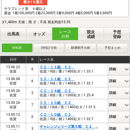
最大1％還元
サラブレッド系 ４歳以上
賞金
1着100,000円 2着23,000円 3着9,000円 4着5,000円 5着3,000円
ダ1,400m 天候：雨 ダ：不良 発走時刻15:35
レース
競走
予想
出馬表
オッズ
分析
成績
登録
対戦表
持時計分析
騎乗騎手分析
予想まとめ
日付
R
レース名
13.06.22
Ｃ２－１１組 Ｃ２
6
詳細
佐賀
佐賀 / 9頭 / 重 / 1400右ダ / 1:33.1
13.06.08
Ｃ２－１１組 Ｃ２
6
詳細
佐賀
佐賀 / 9頭 / 良 / 1400右ダ / 1:32.1
13.05.26
Ｃ２－１４組 Ｃ２
2
詳細
佐賀
佐賀 / 8頭 / 良 / 1300右ダ / 1:25.4
13.05.26
Ｃ２－１０組 Ｃ２
7
詳細
佐賀
佐賀 / 10頭 / 良 / 1400右ダ / 1:31.5
13.05.12
Ｃ２－１０組 Ｃ２
6
詳細
佐賀
佐賀 / 9頭 / 稍 / 1400右ダ / 1:32.7
13.05.11
チャレンジシリーズ第５戦 Ｃ２ …
3
詳細