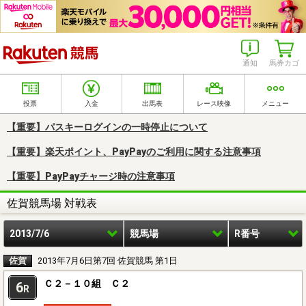
楽天競馬
通知
馬券カゴ
投票
入金
出馬表
レース映像
メニュー
【重要】パスキーログインの一時停止について
【重要】楽天ポイント、PayPayのご利用に関する注意事項
【重要】PayPayチャージ時の注意事項
佐賀競馬場 対戦表
2013/7/6
競馬場
R番号
佐賀
2013年7月6日第7回 佐賀競馬 第1日
Ｃ２－１０組 Ｃ２
6
R