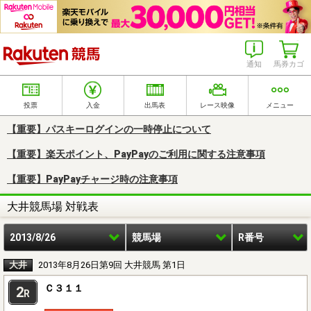
楽天競馬
通知
馬券カゴ
投票
入金
出馬表
レース映像
メニュー
【重要】パスキーログインの一時停止について
【重要】楽天ポイント、PayPayのご利用に関する注意事項
【重要】PayPayチャージ時の注意事項
大井競馬場 対戦表
2013/8/26
競馬場
R番号
大井
2013年8月26日第9回 大井競馬 第1日
Ｃ３１１
2
R