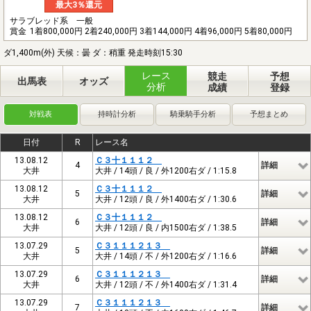
最大3％還元
サラブレッド系 一般
賞金
1着800,000円 2着240,000円 3着144,000円 4着96,000円 5着80,000円
ダ1,400m(外) 天候：曇 ダ：稍重 発走時刻15:30
レース
競走
予想
出馬表
オッズ
分析
成績
登録
対戦表
持時計分析
騎乗騎手分析
予想まとめ
日付
R
レース名
13.08.12
Ｃ３十１１１２
4
詳細
大井
大井 / 14頭 / 良 / 外1200右ダ / 1:15.8
13.08.12
Ｃ３十１１１２
5
詳細
大井
大井 / 12頭 / 良 / 外1400右ダ / 1:30.6
13.08.12
Ｃ３十１１１２
6
詳細
大井
大井 / 12頭 / 良 / 内1500右ダ / 1:38.5
13.07.29
Ｃ３１１１２１３
5
詳細
大井
大井 / 14頭 / 不 / 外1200右ダ / 1:16.6
13.07.29
Ｃ３１１１２１３
6
詳細
大井
大井 / 12頭 / 不 / 外1400右ダ / 1:31.4
13.07.29
Ｃ３１１１２１３
7
詳細