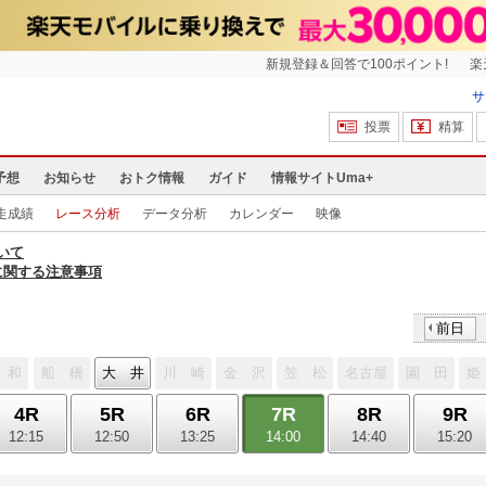
新規登録＆回答で100ポイント!
楽
サ
投票
精算
予想
お知らせ
おトク情報
ガイド
情報サイトUma+
走成績
レース分析
データ分析
カレンダー
映像
いて
に関する注意事項
前日
 和
船 橋
大 井
川 崎
金 沢
笠 松
名古屋
園 田
姫
4R
5R
6R
7R
8R
9R
12:15
12:50
13:25
14:00
14:40
15:20