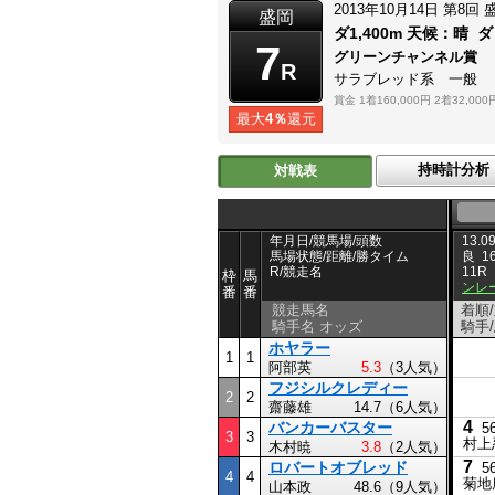
2013年10月14日
第8回
盛岡
ダ1,400m
天候：
晴
ダ
7
グリーンチャンネル賞
R
サラブレッド系 一般
賞金
1着160,000円
2着32,000
最大
4％
還元
持時計分析
対戦表
年月日/競馬場/頭数
13.09
馬場状態/距離/勝タイム
良
1
R/競走名
11R
枠
馬
ンレ
番
番
競走馬名
着順
騎手名 オッズ
騎手
ホヤラー
1
1
阿部英
5.3
（3人気）
フジシルクレディー
2
2
齋藤雄
14.7（6人気）
4
バンカーバスター
5
3
3
村上
木村暁
3.8
（2人気）
7
ロバートオブレッド
5
4
4
菊地
山本政
48.6（9人気）