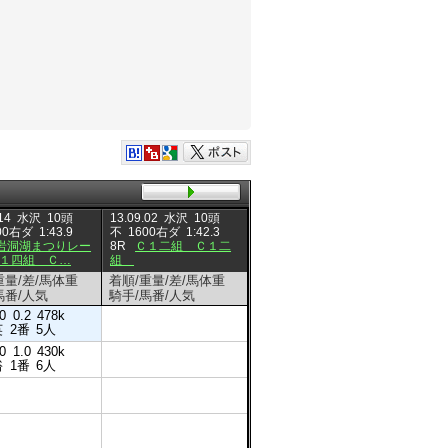
14
水沢
10頭
13.09.02
水沢
10頭
13.09.01
水沢
10頭
13.08.3
00右ダ
1:43.9
不
1600右ダ
1:42.3
不
1600右ダ
1:42.0
稍
14
岩洞湖まつりレー
8R
Ｃ１二組 Ｃ１二
9R
宮古やまびこフェス
7R
Ｃ
１四組 Ｃ…
組
タレース Ｃ１…
一
重量/差/馬体重
着順/重量/差/馬体重
着順/重量/差/馬体重
着順/重
馬番/人気
騎手/馬番/人気
騎手/馬番/人気
騎手/馬
6
0
0.2
478k
56.0
1.0
477k
英
2番
5人
阿部英
10番
8人
7
0
1.0
430k
54.0
1.1
434k
裕
1番
6人
坂口裕
1番
7人