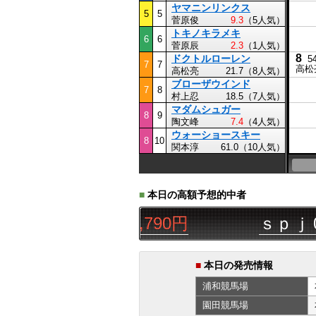
ヤマニンリンクス
5
5
菅原俊
9.3
（5人気）
トキノキラメキ
6
6
菅原辰
2.3
（1人気）
8
ドクトルローレン
5
7
7
高松
高松亮
21.7（8人気）
ブローザウインド
7
8
村上忍
18.5（7人気）
マダムシュガー
8
9
陶文峰
7.4
（4人気）
ウォーショースキー
8
10
関本淳
61.0（10人気）
■
本日の高額予想的中者
◎◯
三連単
16,790円
ｓｐｊ
08/
■
本日の発売情報
浦和
競馬場
園田
競馬場