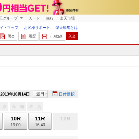
天グループ
カード
銀行
楽天市場
イトマップ
お客様サポート
楽天競馬とは
照会
履歴
ﾚｰｽ動画
入金
翌日
2013年10月14日
日付選択
 路
高 知
佐 賀
10R
11R
12R
16:00
16:40