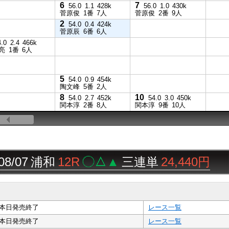
6
7
56.0
1.1
428k
56.0
1.0
430k
菅原俊
1番
7人
菅原俊
2番
9人
2
54.0
0.4
424k
菅原辰
6番
6人
4.0
2.4
466k
亮
1番
6人
5
54.0
0.9
454k
陶文峰
5番
2人
8
10
54.0
2.7
452k
54.0
3.0
450k
関本淳
2番
8人
関本淳
9番
10人
07
浦和
12R
◯△▲
三連単
24,440円
本日発売終了
レース一覧
本日発売終了
レース一覧