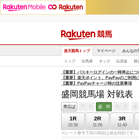
楽天競馬トップ
マイページ
みんなの
トップ
出馬表
オッズ
払戻金
競
【重要】パスキーログインの一時停止につ
【重要】楽天ポイント、PayPayのご利用
【重要】PayPayチャージ時の注意事項
盛岡競馬場 対戦表
帯広ば
門 別
盛 岡
水 沢
浦
1R
2R
3R
10:30
11:05
11:40
※レース番号下部の時刻は発走時刻です。