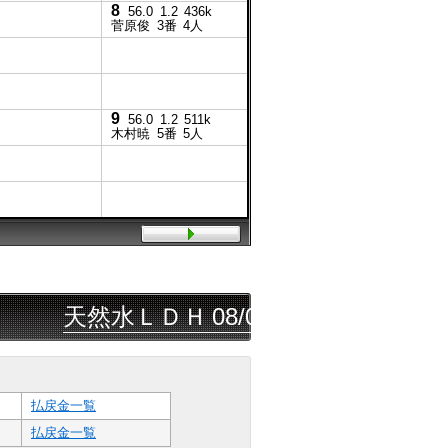
8
56.0
1.2
436k
菅原俊
3番
4人
4
54.0
菅原辰
2
54.0
高松亮
9
56.0
1.2
511k
木村暁
5番
5人
1
54.0
陶文峰
天然水ＬＤＨ
08/07
浦和
6R
◎△◯
三連
払戻金一覧
払戻金一覧