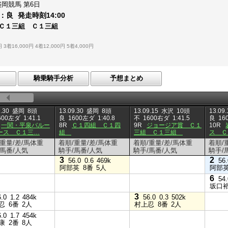
盛岡競馬
第6日
：
良
発走時刻
14:00
 Ｃ１三組 Ｃ１三組
円
3着16,000円
4着12,000円
5着4,000円
騎乗騎手分析
予想まとめ
.30
盛岡
8頭
13.09.30
盛岡
8頭
13.09.15
水沢
10頭
13.09.
600左ダ
1:41.1
良
1600左ダ
1:40.8
不
1600右ダ
1:41.5
良
16
一関・平泉バルー
8R
Ｃ１四組 Ｃ１四
9R
ジョージア賞 Ｃ１
10R
ース Ｃ１三…
組
三組 Ｃ１三組
ス Ｃ
/重量/差/馬体重
着順/重量/差/馬体重
着順/重量/差/馬体重
着順/
/馬番/人気
騎手/馬番/人気
騎手/馬番/人気
騎手/
3
2
56.0
0.6
469k
56.
阿部英
8番
5人
阿部
6
54.
坂口
3
6.0
1.2
484k
56.0
0.3
502k
忍
6番
2人
村上忍
8番
2人
6.0
1.7
454k
康
2番
8人