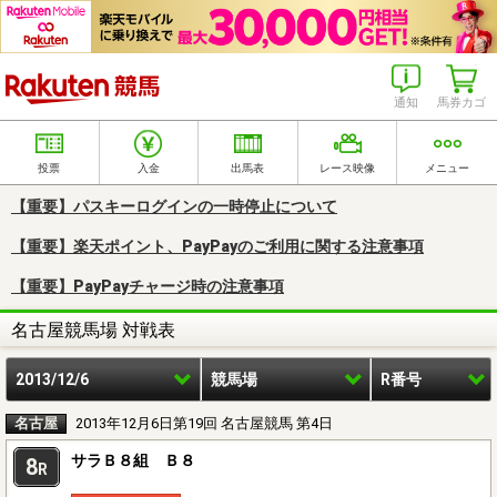
楽天競馬
通知
馬券カゴ
投票
入金
出馬表
レース映像
メニュー
【重要】パスキーログインの一時停止について
【重要】楽天ポイント、PayPayのご利用に関する注意事項
【重要】PayPayチャージ時の注意事項
名古屋競馬場 対戦表
2013/12/6
競馬場
R番号
名古屋
2013年12月6日第19回 名古屋競馬 第4日
サラＢ８組 Ｂ８
8
R