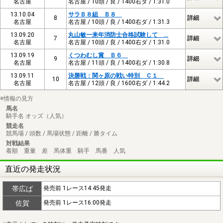
名古屋
名古屋 / 10頭 / 良 / 1400右ダ / 1:31.0
13.10.04
サラＢ８組 Ｂ８
8
詳細
名古屋
名古屋 / 10頭 / 良 / 1400右ダ / 1:31.3
13.09.20
丸山敏一来年消防士合格試験して …
7
詳細
名古屋
名古屋 / 10頭 / 良 / 1400右ダ / 1:31.0
13.09.19
くつわむし賞 Ｂ６
9
詳細
名古屋
名古屋 / 11頭 / 良 / 1400右ダ / 1:30.8
13.09.11
決勝戦：関ヶ原の戦い特別 Ｃ１
10
詳細
名古屋
名古屋 / 12頭 / 良 / 1600右ダ / 1:44.2
※情報の見方
馬名
騎手名 オッズ（人気）
競走名
競馬場 / 頭数 / 馬場状態 / 距離 / 勝タイム
対戦結果
着順 重量 差 馬体重 騎手 馬番 人気
直近の発走状況
帯広ば
発売前 1レース14:45発走
佐賀
発売前 1レース16:00発走