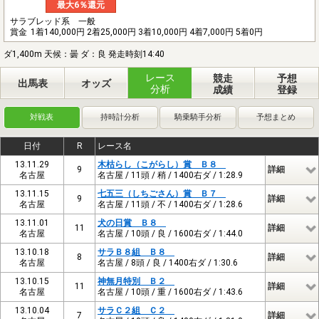
最大6％還元
サラブレッド系 一般
賞金
1着140,000円 2着25,000円 3着10,000円 4着7,000円 5着0円
ダ1,400m 天候：曇 ダ：良 発走時刻14:40
レース
競走
予想
出馬表
オッズ
分析
成績
登録
対戦表
持時計分析
騎乗騎手分析
予想まとめ
日付
R
レース名
13.11.29
木枯らし（こがらし）賞 Ｂ８
9
詳細
名古屋
名古屋 / 11頭 / 稍 / 1400右ダ / 1:28.9
13.11.15
七五三（しちごさん）賞 Ｂ７
9
詳細
名古屋
名古屋 / 11頭 / 不 / 1400右ダ / 1:28.6
13.11.01
犬の日賞 Ｂ８
11
詳細
名古屋
名古屋 / 10頭 / 良 / 1600右ダ / 1:44.0
13.10.18
サラＢ８組 Ｂ８
8
詳細
名古屋
名古屋 / 8頭 / 良 / 1400右ダ / 1:30.6
13.10.15
神無月特別 Ｂ２
11
詳細
名古屋
名古屋 / 10頭 / 重 / 1600右ダ / 1:43.6
13.10.04
サラＣ２組 Ｃ２
7
詳細