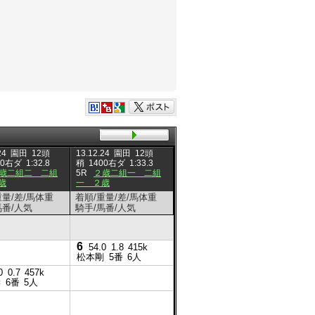
24
園田
12頭
13.12.24
園田
12頭
13.12.10
園田
12頭
13.11.2
00右ダ
1:32.8
稍
1400右ダ
1:33.3
重
1400右ダ
1:31.9
稍
140
歳二組二 二組
5R
２歳二組一 二組
5R
２歳二組 二組 ２
4R
２
歳
一 ２歳
歳
歳
重量/差/馬体重
着順/重量/差/馬体重
着順/重量/差/馬体重
着順/重
馬番/人気
騎手/馬番/人気
騎手/馬番/人気
騎手/馬
6
4
54.0
1.8
415k
54.0
松本剛
5番
6人
松本剛
6
0
0.7
457k
55.0
1.6
463k
学
6番
5人
田中学
1番
5人