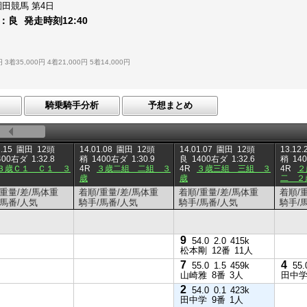
園田競馬
第4日
：
良
発走時刻
12:40
円
3着35,000円
4着21,000円
5着14,000円
騎乗騎手分析
予想まとめ
.15
園田
12頭
14.01.08
園田
12頭
14.01.07
園田
12頭
13.12.
400右ダ
1:32.8
稍
1400右ダ
1:30.9
良
1400右ダ
1:32.6
稍
14
３歳Ｃ１ Ｃ１ ３
4R
３歳二組 二組 ３
4R
３歳三組 三組 ３
4R
２
歳
歳
二 ２
/重量/差/馬体重
着順/重量/差/馬体重
着順/重量/差/馬体重
着順/
/馬番/人気
騎手/馬番/人気
騎手/馬番/人気
騎手/
9
54.0
2.0
415k
松本剛
12番
11人
7
4
55.0
1.5
459k
55.
山崎雅
8番
3人
田中
2
54.0
0.1
423k
田中学
9番
1人