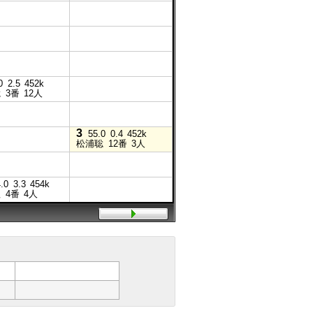
2
54.0
0.5
401k
永島太
10番
8人
8
10
54.0
2.1
401k
54
坂本和
9番
11人
北野真
7
0
2.5
452k
54.0
1.7
452k
聡
3番
12人
松浦聡
11番
12人
3
55.0
0.4
452k
松浦聡
12番
3人
12
.0
3.3
454k
54.0
3.6
452k
理
4番
4人
下原理
8番
1人