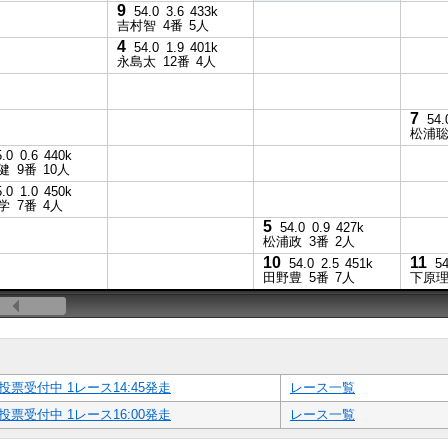
9
54.0
3.6
433k
吉村智
4番
5人
4
54.0
1.9
401k
永島太
12番
4人
7
54.
松浦
5.0
0.6
440k
健
9番
10人
5.0
1.0
450k
学
7番
4人
5
54.0
0.9
427k
松浦政
3番
2人
10
11
54.0
2.5
451k
54
田野豊
5番
7人
下原
投票受付中 1レース14:45発走
レース一覧
投票受付中 1レース16:00発走
レース一覧