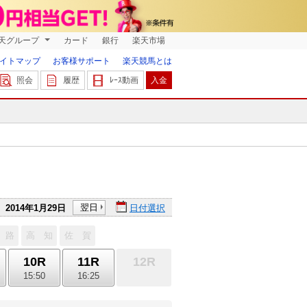
天グループ
カード
銀行
楽天市場
イトマップ
お客様サポート
楽天競馬とは
照会
履歴
ﾚｰｽ動画
入金
翌日
2014年1月29日
日付選択
 路
高 知
佐 賀
10R
11R
12R
15:50
16:25