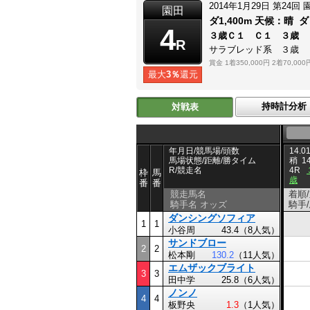
2014年1月29日
第24回
園田
ダ1,400m
天候：
晴
ダ
4
３歳Ｃ１ Ｃ１ ３歳
R
サラブレッド系 ３歳
賞金
1着350,000円
2着70,000
最大
3％
還元
持時計分析
対戦表
年月日/競馬場/頭数
14.01
馬場状態/距離/勝タイム
稍
1
R/競走名
4R
枠
馬
歳
番
番
競走馬名
着順
騎手名 オッズ
騎手
ダンシングソフィア
1
1
小谷周
43.4（8人気）
サンドブロー
2
2
松本剛
130.2
（11人気）
エムザックブライト
3
3
田中学
25.8（6人気）
ノンノ
4
4
板野央
1.3
（1人気）