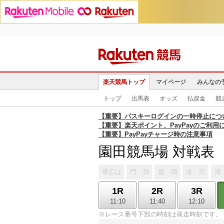
楽天競馬トップ
マイページ
みんなの
トップ
出馬表
オッズ
払戻金
競
【重要】パスキーログインの一時停止につ
【重要】楽天ポイント、PayPayのご利用
【重要】PayPayチャージ時の注意事項
園田競馬場 対戦表
帯広ば
門 別
盛 岡
水 沢
浦
1R
2R
3R
11:10
11:40
12:10
※レース番号下部の時刻は発走時刻です。