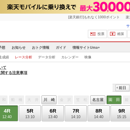
[楽天銀行]もれなく1000ポイント
楽
サ
投票
精算
予想
お知らせ
おトク情報
ガイド
情報サイトUma+
走成績
レース分析
データ分析
カレンダー
映像
いて
に関する注意事項
前日
 和
船 橋
大 井
川 崎
金 沢
笠 松
名古屋
園 田
姫
4R
5R
6R
7R
8R
9R
12:40
13:10
13:40
14:10
14:40
15:15