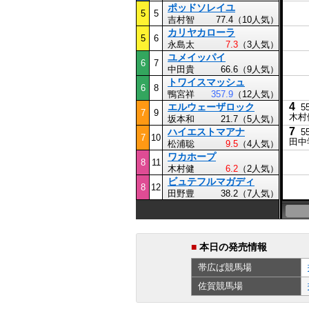
ポッドソレイユ
5
5
吉村智
77.4（10人気）
カリヤカローラ
5
6
永島太
7.3
（3人気）
ユメイッパイ
6
7
中田貴
66.6（9人気）
トワイスマッシュ
6
8
鴨宮祥
357.9
（12人気）
4
エルウェーザロック
5
7
9
木村
坂本和
21.7（5人気）
7
ハイエストマアナ
5
7
10
田中
松浦聡
9.5
（4人気）
ワカホープ
8
11
木村健
6.2
（2人気）
ビュテフルマガディ
8
12
田野豊
38.2（7人気）
■
本日の発売情報
帯広ば
競馬場
佐賀
競馬場