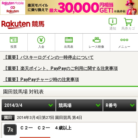
楽天競馬
通知
馬券カゴ
投票
入金
出馬表
レース映像
メニュー
【重要】パスキーログインの一時停止について
【重要】楽天ポイント、PayPayのご利用に関する注意事項
【重要】PayPayチャージ時の注意事項
園田競馬場 対戦表
2014/3/4
競馬場
R番号
園田
2014年3月4日第27回 園田競馬 第4日
Ｃ２一 Ｃ２一 ４歳以上
7
R