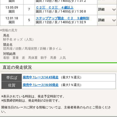
園田
園田 / 10頭 / 稍 / 1400右ダ / 1:31.2
13.05.09
Ｃ２三 Ｃ２三 ４歳以上
7
詳細
園田
園田 / 11頭 / 良 / 1400右ダ / 1:30.8
12.01.18
ステップアップ競走 Ｃ２ ３歳特別
5
詳細
園田
園田 / 12頭 / 良 / 1400右ダ / 1:32.9
※情報の見方
馬名
騎手名 オッズ（人気）
競走名
競馬場 / 頭数 / 馬場状態 / 距離 / 勝タイム
対戦結果
着順 重量 差 馬体重 騎手 馬番 人気
直近の発走状況
帯広ば
発売中 1レース14:45発走
（最大1％還元）
佐賀
発売中 1レース16:00発走
（最大1％還元）
※表示されている時刻は、発走予定時刻です。
※投票締切時刻は、発走時刻の2分前です。
開催当日のレースに関する情報については、主催者発表のものとご照合くださ
い。