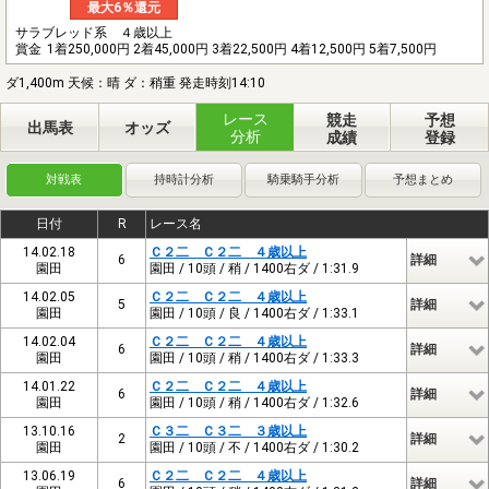
最大6％還元
サラブレッド系 ４歳以上
賞金
1着250,000円 2着45,000円 3着22,500円 4着12,500円 5着7,500円
ダ1,400m 天候：晴 ダ：稍重 発走時刻14:10
レース
競走
予想
出馬表
オッズ
分析
成績
登録
対戦表
持時計分析
騎乗騎手分析
予想まとめ
日付
R
レース名
14.02.18
Ｃ２二 Ｃ２二 ４歳以上
6
詳細
園田
園田 / 10頭 / 稍 / 1400右ダ / 1:31.9
14.02.05
Ｃ２二 Ｃ２二 ４歳以上
5
詳細
園田
園田 / 10頭 / 良 / 1400右ダ / 1:33.1
14.02.04
Ｃ２二 Ｃ２二 ４歳以上
6
詳細
園田
園田 / 10頭 / 稍 / 1400右ダ / 1:33.3
14.01.22
Ｃ２二 Ｃ２二 ４歳以上
6
詳細
園田
園田 / 10頭 / 稍 / 1400右ダ / 1:32.6
13.10.16
Ｃ３二 Ｃ３二 ３歳以上
2
詳細
園田
園田 / 10頭 / 不 / 1400右ダ / 1:30.2
13.06.19
Ｃ２二 Ｃ２二 ４歳以上
6
詳細