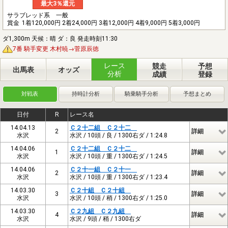
最大3％還元
サラブレッド系 一般
賞金
1着120,000円 2着24,000円 3着12,000円 4着9,000円 5着3,000円
ダ1,300m 天候：晴 ダ：良 発走時刻11:30
7番 騎手変更 木村暁→菅原辰徳
レース
競走
予想
出馬表
オッズ
分析
成績
登録
対戦表
持時計分析
騎乗騎手分析
予想まとめ
日付
R
レース名
14.04.13
Ｃ２十二組 Ｃ２十二
2
詳細
水沢
水沢 / 10頭 / 良 / 1300右ダ / 1:24.8
14.04.06
Ｃ２十二組 Ｃ２十二
1
詳細
水沢
水沢 / 10頭 / 重 / 1300右ダ / 1:24.5
14.04.06
Ｃ２十一組 Ｃ２十一
2
詳細
水沢
水沢 / 10頭 / 重 / 1300右ダ / 1:23.4
14.03.30
Ｃ２十組 Ｃ２十組
3
詳細
水沢
水沢 / 10頭 / 稍 / 1300右ダ / 1:25.0
14.03.30
Ｃ２九組 Ｃ２九組
4
詳細
水沢
水沢 / 9頭 / 稍 / 1300右ダ