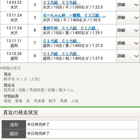
14.03.23
Ｃ２九組 Ｃ２九組
3
詳細
水沢
水沢 / 10頭 / 不 / 1300右ダ / 1:22.0
13.11.24
モーちゃん杯 一般戦 Ｃ２三組 …
3
詳細
水沢
水沢 / 9頭 / 不 / 1400右ダ / 1:30.5
13.11.24
奥州牛杯 Ｃ１八組 Ｃ１八組
8
詳細
水沢
水沢 / 10頭 / 重 / 1400右ダ / 1:29.1
13.11.11
Ｃ１七組 Ｃ１七組
7
詳細
盛岡
盛岡 / 10頭 / 重 / 1400左ダ / 1:27.0
13.10.28
Ｃ１六組 Ｃ１六組
8
詳細
盛岡
盛岡 / 10頭 / 稍 / 1400左ダ / 1:27.0
※情報の見方
馬名
騎手名 オッズ（人気）
競走名
競馬場 / 頭数 / 馬場状態 / 距離 / 勝タイム
対戦結果
着順 重量 差 馬体重 騎手 馬番 人気
直近の発走状況
浦和
本日発売終了
園田
本日発売終了