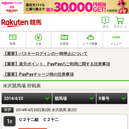
楽天競馬
通知
馬券カゴ
投票
入金
出馬表
レース映像
メニュー
【重要】パスキーログインの一時停止について
【重要】楽天ポイント、PayPayのご利用に関する注意事項
【重要】PayPayチャージ時の注意事項
水沢競馬場 対戦表
2014/4/20
競馬場
R番号
水沢
2014年4月20日第2回 水沢競馬 第2日
Ｃ２十二組 Ｃ２十二
1
R