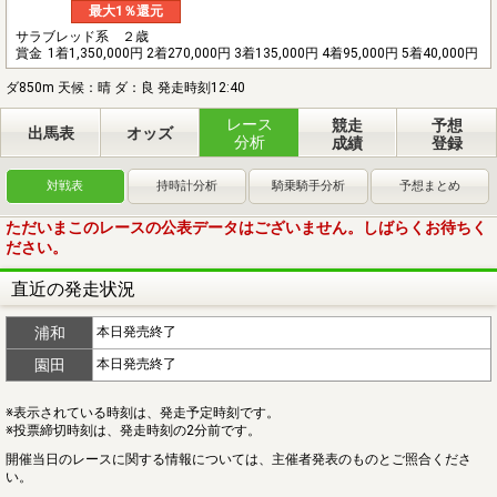
最大1％還元
サラブレッド系 ２歳
賞金
1着1,350,000円 2着270,000円 3着135,000円 4着95,000円 5着40,000円
ダ850m 天候：晴 ダ：良 発走時刻12:40
レース
競走
予想
出馬表
オッズ
分析
成績
登録
対戦表
持時計分析
騎乗騎手分析
予想まとめ
ただいまこのレースの公表データはございません。しばらくお待ちく
ださい。
直近の発走状況
浦和
本日発売終了
園田
本日発売終了
※表示されている時刻は、発走予定時刻です。
※投票締切時刻は、発走時刻の2分前です。
開催当日のレースに関する情報については、主催者発表のものとご照合くださ
い。