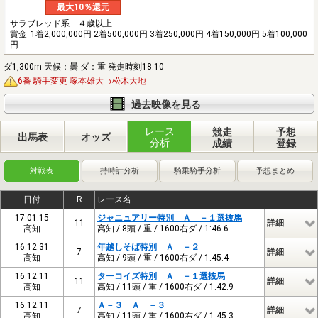
最大10％還元
サラブレッド系 ４歳以上
賞金
1着2,000,000円 2着500,000円 3着250,000円 4着150,000円 5着100,000
円
ダ1,300m 天候：曇 ダ：重 発走時刻18:10
6番 騎手変更 塚本雄大→松木大地
過去映像を見る
レース
競走
予想
出馬表
オッズ
分析
成績
登録
対戦表
持時計分析
騎乗騎手分析
予想まとめ
日付
R
レース名
17.01.15
ジャニュアリー特別 Ａ －１選抜馬
11
詳細
高知
高知 / 8頭 / 重 / 1600右ダ / 1:46.6
16.12.31
年越しそば特別 Ａ －２
7
詳細
高知
高知 / 9頭 / 重 / 1600右ダ / 1:45.4
16.12.11
ターコイズ特別 Ａ －１選抜馬
11
詳細
高知
高知 / 11頭 / 重 / 1600右ダ / 1:42.9
16.12.11
Ａ－３ Ａ －３
7
詳細
高知
高知 / 11頭 / 重 / 1600右ダ / 1:45.3