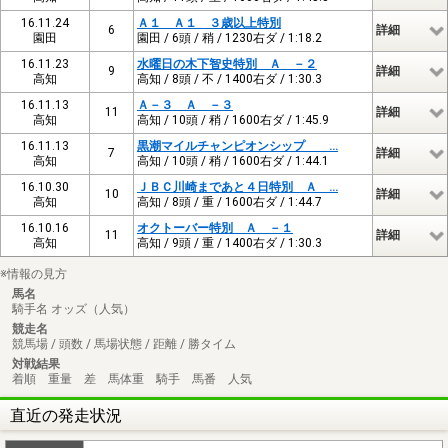
16.11.24
Ａ１ Ａ１ ３歳以上特別
6
詳細
園田
園田 / 6頭 / 稍 / 1230右ダ / 1:18.2
16.11.23
水曜日の木下智史特別 Ａ －２
9
詳細
高知
高知 / 8頭 / 不 / 1400右ダ / 1:30.3
16.11.13
Ａ－３ Ａ －３
11
詳細
高知
高知 / 10頭 / 稍 / 1600右ダ / 1:45.9
16.11.13
黒潮マイルチャンピオンシップ …
7
詳細
高知
高知 / 10頭 / 稍 / 1600右ダ / 1:44.1
16.10.30
ＪＢＣ川崎まであと４日特別 Ａ …
10
詳細
高知
高知 / 8頭 / 重 / 1600右ダ / 1:44.7
16.10.16
オクトーバー特別 Ａ －１
11
詳細
高知
高知 / 9頭 / 重 / 1400右ダ / 1:30.3
※情報の見方
馬名
騎手名 オッズ（人気）
競走名
競馬場 / 頭数 / 馬場状態 / 距離 / 勝タイム
対戦結果
着順 重量 差 馬体重 騎手 馬番 人気
直近の発走状況