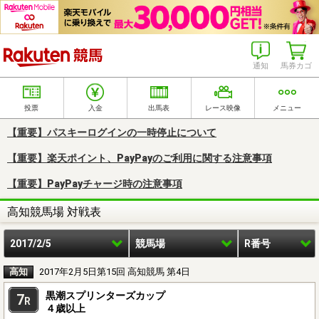
楽天競馬
通知
馬券カゴ
投票
入金
出馬表
レース映像
メニュー
【重要】パスキーログインの一時停止について
【重要】楽天ポイント、PayPayのご利用に関する注意事項
【重要】PayPayチャージ時の注意事項
高知競馬場 対戦表
2017/2/5
競馬場
R番号
高知
2017年2月5日第15回 高知競馬 第4日
黒潮スプリンターズカップ
7
R
４歳以上