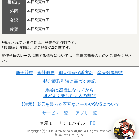
帯広ば
本日発売終了
盛岡
本日発売終了
金沢
本日発売終了
佐賀
本日発売終了
※表示されている時刻は、発走予定時刻です。
※投票締切時刻は、発走時刻の2分前です。
開催当日のレースに関する情報については、主催者発表のものとご照合くださ
い。
楽天競馬
会社概要
個人情報保護方針
楽天競馬規約
特定商取引法に基づく表記
馬券は20歳になってから
ほどよく楽しむ大人の遊び
【注意】楽天を装った不審なメールやSMSについて
サービス一覧
アプリ一覧
表示モード
モバイル
PC
Copyright (c) 2007-2026 Keiba Mall, Inc. All Rights Reserved.
© Rakuten Group, Inc.