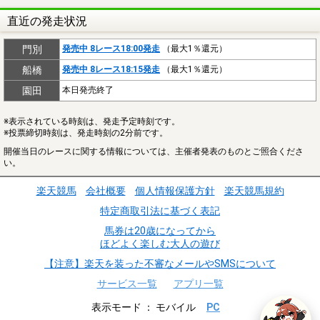
直近の発走状況
門別
発売中 8レース18:00発走
（最大1％還元）
船橋
発売中 8レース18:15発走
（最大1％還元）
園田
本日発売終了
※表示されている時刻は、発走予定時刻です。
※投票締切時刻は、発走時刻の2分前です。
開催当日のレースに関する情報については、主催者発表のものとご照合くださ
い。
楽天競馬
会社概要
個人情報保護方針
楽天競馬規約
特定商取引法に基づく表記
馬券は20歳になってから
ほどよく楽しむ大人の遊び
【注意】楽天を装った不審なメールやSMSについて
サービス一覧
アプリ一覧
表示モード
モバイル
PC