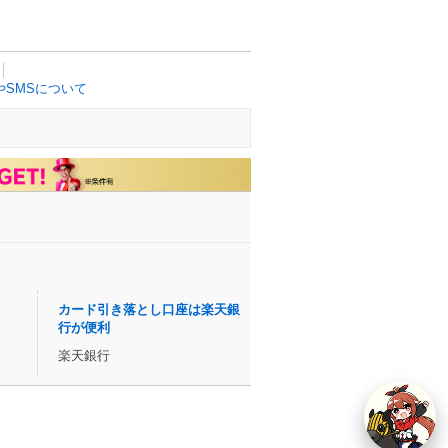
SMSについて
カード引き落とし口座は楽天銀
行が便利
楽天銀行