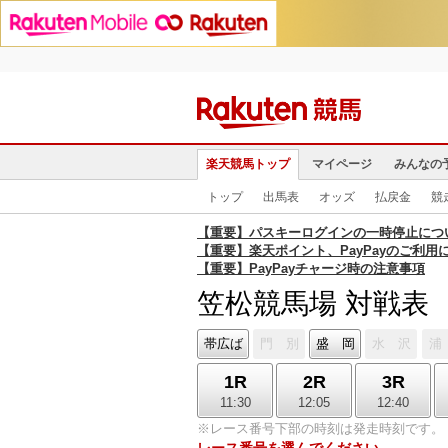
楽天競馬トップ
マイページ
みんなの
トップ
出馬表
オッズ
払戻金
競
【重要】パスキーログインの一時停止につ
【重要】楽天ポイント、PayPayのご利用
【重要】PayPayチャージ時の注意事項
笠松競馬場 対戦表
帯広ば
門 別
盛 岡
水 沢
浦
1R
2R
3R
11:30
12:05
12:40
※レース番号下部の時刻は発走時刻です。
レース番号を選んでください。