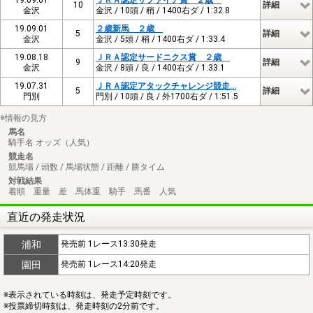
19.09.01
ＪＲＡ認定サファイア賞 ２歳
10
詳細
金沢
金沢 / 10頭 / 稍 / 1400右ダ / 1:32.8
19.09.01
２歳新馬 ２歳
5
詳細
金沢
金沢 / 5頭 / 稍 / 1400右ダ / 1:33.4
19.08.18
ＪＲＡ認定サードニクス賞 ２歳
9
詳細
金沢
金沢 / 8頭 / 良 / 1400右ダ / 1:33.1
19.07.31
ＪＲＡ認定アタックチャレンジ競走…
5
詳細
門別
門別 / 10頭 / 良 / 外1700右ダ / 1:51.5
※情報の見方
馬名
騎手名 オッズ（人気）
競走名
競馬場 / 頭数 / 馬場状態 / 距離 / 勝タイム
対戦結果
着順 重量 差 馬体重 騎手 馬番 人気
直近の発走状況
浦和
発売前 1レース13:30発走
園田
発売前 1レース14:20発走
※表示されている時刻は、発走予定時刻です。
※投票締切時刻は、発走時刻の2分前です。