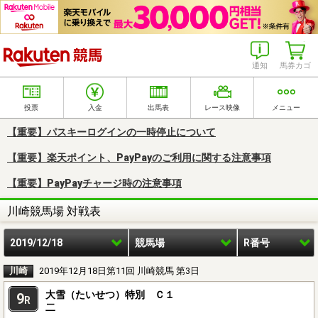
楽天競馬
通知
馬券カゴ
投票
入金
出馬表
レース映像
メニュー
【重要】パスキーログインの一時停止について
【重要】楽天ポイント、PayPayのご利用に関する注意事項
【重要】PayPayチャージ時の注意事項
川崎競馬場 対戦表
2019/12/18
競馬場
R番号
川崎
2019年12月18日第11回 川崎競馬 第3日
大雪（たいせつ）特別 Ｃ１
9
R
二