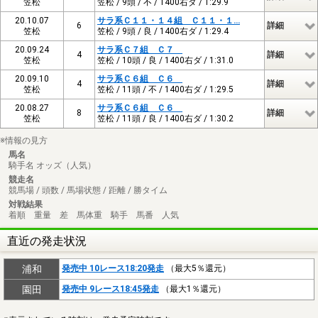
笠松
笠松 / 9頭 / 不 / 1400右ダ / 1:29.9
20.10.07
サラ系Ｃ１１・１４組 Ｃ１１・１…
6
詳細
笠松
笠松 / 9頭 / 良 / 1400右ダ / 1:29.4
20.09.24
サラ系Ｃ７組 Ｃ７
4
詳細
笠松
笠松 / 10頭 / 良 / 1400右ダ / 1:31.0
20.09.10
サラ系Ｃ６組 Ｃ６
4
詳細
笠松
笠松 / 11頭 / 不 / 1400右ダ / 1:29.5
20.08.27
サラ系Ｃ６組 Ｃ６
8
詳細
笠松
笠松 / 11頭 / 良 / 1400右ダ / 1:30.2
※情報の見方
馬名
騎手名 オッズ（人気）
競走名
競馬場 / 頭数 / 馬場状態 / 距離 / 勝タイム
対戦結果
着順 重量 差 馬体重 騎手 馬番 人気
直近の発走状況
浦和
発売中 10レース18:20発走
（最大5％還元）
園田
発売中 9レース18:45発走
（最大1％還元）