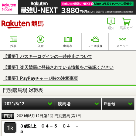
楽天競馬
通知
馬券カゴ
投票
入金
出馬表
レース映像
メニュー
【重要】パスキーログインの一時停止について
【重要】楽天競馬に登録されている情報をご確認ください
【重要】PayPayチャージ時の注意事項
門別競馬場 対戦表
2021/5/12
競馬場
R番号
門別
2021年5月12日第3回 門別競馬 第1日
３歳以上 Ｃ４－５ Ｃ４ －
1
R
５