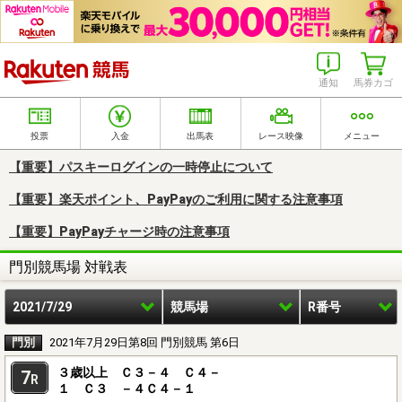
楽天競馬
通知
馬券カゴ
投票
入金
出馬表
レース映像
メニュー
【重要】パスキーログインの一時停止について
【重要】楽天ポイント、PayPayのご利用に関する注意事項
【重要】PayPayチャージ時の注意事項
門別競馬場 対戦表
2021/7/29
競馬場
R番号
門別
2021年7月29日第8回 門別競馬 第6日
３歳以上 Ｃ３－４ Ｃ４－
7
R
１ Ｃ３ －４Ｃ４－１