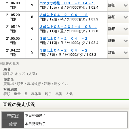
21.06.03
コマクサ特別 Ｃ３ －３Ｃ４－１
9
詳細
門別
門別 / 10頭 / 良 / 外1000右ダ / 1:02.4
21.05.20
３歳以上Ｃ４－２ Ｃ４ －２
8
詳細
門別
門別 / 12頭 / 稍 / 外1000右ダ / 1:01.3
21.05.19
３歳以上Ｃ３－２Ｃ４－１ Ｃ３ …
9
詳細
門別
門別 / 11頭 / 重 / 外1200右ダ / 1:12.8
21.05.05
３歳以上Ｃ４－２ Ｃ４ －２
1
詳細
門別
門別 / 11頭 / 良 / 外1000右ダ / 1:03.4
21.04.22
３歳以上Ｃ４－２ Ｃ４ －２
5
詳細
門別
門別 / 8頭 / 良 / 外1000右ダ / 1:03.3
※情報の見方
馬名
騎手名 オッズ（人気）
競走名
競馬場 / 頭数 / 馬場状態 / 距離 / 勝タイム
対戦結果
着順 重量 差 馬体重 騎手 馬番 人気
直近の発走状況
帯広ば
本日発売終了
佐賀
本日発売終了