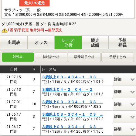
最大1％還元
サラブレッド系 一般
賞金
1着300,000円 2着84,000円 3着63,000円 4着42,000円 5着21,000円
ダ1,000m(外) 天候：曇 ダ：良 発走時刻18:22
1番 騎手変更 亀井洋司→服部茂史
レース
競走
予想
出馬表
オッズ
分析
成績
登録
対戦表
持時計分析
騎乗騎手分析
予想まとめ
日付
R
レース名
21.07.15
３歳以上Ｃ３－４Ｃ４－１ Ｃ３ …
3
詳細
門別
門別 / 11頭 / 良 / 外1000右ダ / 1:01.6
21.07.13
３歳以上Ｃ４－２ Ｃ４ －２
7
詳細
門別
門別 / 12頭 / 稍 / 外1000右ダ / 1:01.5
21.07.01
３歳以上Ｃ３－３Ｃ４－１ Ｃ３ …
10
詳細
門別
門別 / 9頭 / 良 / 外1000右ダ / 1:03.3
21.06.17
３歳以上Ｃ３－３Ｃ４－１ Ｃ３ …
3
詳細
門別
門別 / 12頭 / 良 / 外1000右ダ / 1:02.3
21.06.17
３歳以上Ｃ３－３Ｃ４－１ Ｃ３ …
7
詳細
門別
門別 / 12頭 / 良 / 外1200右ダ / 1:16.0