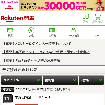
楽天競馬
通知
馬券カゴ
投票
入金
出馬表
レース映像
メニュー
【重要】パスキーログインの一時停止について
【重要】楽天ポイント、PayPayのご利用に関する注意事項
【重要】PayPayチャージ時の注意事項
帯広ば競馬場 対戦表
2021/12/6
競馬場
R番号
帯広ば
2021年12月6日第17回 帯広ば競馬 第6日
羊蹄山特別 Ｂ１－１
11
R