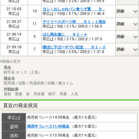
帯広ば
帯広ば / 10頭 / 3.2% / 200ダ / 1:59.9
21.10.03
ヨシ！おしゃれパン食うぞ賞 Ｂ…
10
詳細
帯広ば
帯広ば / 10頭 / 3.1% / 200ダ / 1:40.4
21.09.27
デイリースポーツ杯 Ｂ１－１混合
11
詳細
帯広ば
帯広ば / 9頭 / 2.1% / 200ダ / 1:56.9
21.09.19
ばん馬永遠に Ｂ２－４
9
詳細
帯広ば
帯広ば / 9頭 / 3.1% / 200ダ / 1:37.5
21.09.18
蹄ぽに子ばーすでい記念 Ｂ１－２
7
詳細
帯広ば
帯広ば / 10頭 / 3.5% / 200ダ / 1:31.8
※情報の見方
馬名
騎手名 オッズ（人気）
競走名
競馬場 / 頭数 / 馬場状態 / 距離 / 勝タイム
対戦結果
着順 重量 差 馬体重 騎手 馬番 人気
直近の発走状況
帯広ば
発売前 1レース14:20発走 （最大1％還元）
盛岡
発売中 1レース11:40発走
（最大1％還元）
浦和
発売前 1レース13:30発走 （最大1％還元）