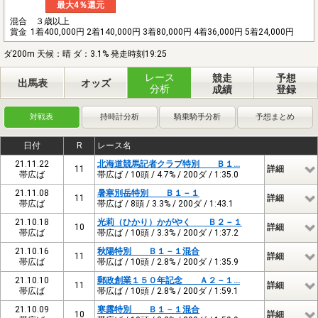
最大4％還元
混合 ３歳以上
賞金
1着400,000円 2着140,000円 3着80,000円 4着36,000円 5着24,000円
ダ200m 天候：晴 ダ：3.1% 発走時刻19:25
レース
競走
予想
出馬表
オッズ
分析
成績
登録
対戦表
持時計分析
騎乗騎手分析
予想まとめ
日付
R
レース名
21.11.22
北海道競馬記者クラブ特別 Ｂ１…
11
詳細
帯広ば
帯広ば / 10頭 / 4.7% / 200ダ / 1:35.0
21.11.08
暑寒別岳特別 Ｂ１－１
11
詳細
帯広ば
帯広ば / 8頭 / 3.3% / 200ダ / 1:43.1
21.10.18
光莉（ひかり）かがやく Ｂ２－１
10
詳細
帯広ば
帯広ば / 10頭 / 3.3% / 200ダ / 1:37.2
21.10.16
秋陽特別 Ｂ１－１混合
11
詳細
帯広ば
帯広ば / 10頭 / 2.8% / 200ダ / 1:35.9
21.10.10
郵政創業１５０年記念 Ａ２－１…
11
詳細
帯広ば
帯広ば / 10頭 / 2.8% / 200ダ / 1:59.1
21.10.09
寒露特別 Ｂ１－１混合
10
詳細