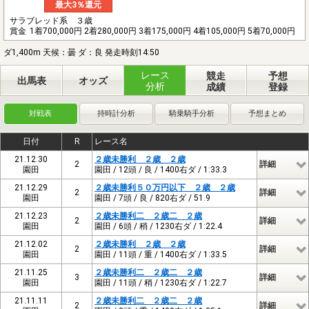
最大3％還元
サラブレッド系 ３歳
賞金
1着700,000円 2着280,000円 3着175,000円 4着105,000円 5着70,000円
ダ1,400m 天候：曇 ダ：良 発走時刻14:50
レース
競走
予想
出馬表
オッズ
分析
成績
登録
対戦表
持時計分析
騎乗騎手分析
予想まとめ
日付
R
レース名
21.12.30
２歳未勝利 ２歳 ２歳
2
詳細
園田
園田 / 12頭 / 良 / 1400右ダ / 1:33.3
21.12.29
２歳未勝利５０万円以下 ２歳 ２歳
2
詳細
園田
園田 / 7頭 / 良 / 820右ダ / 51.9
21.12.23
２歳未勝利二 ２歳二 ２歳
2
詳細
園田
園田 / 6頭 / 稍 / 1230右ダ / 1:22.4
21.12.02
２歳未勝利 ２歳 ２歳
2
詳細
園田
園田 / 11頭 / 重 / 1400右ダ / 1:33.5
21.11.25
２歳未勝利二 ２歳二 ２歳
3
詳細
園田
園田 / 11頭 / 稍 / 1230右ダ / 1:22.7
21.11.11
２歳未勝利二 ２歳二 ２歳
2
詳細