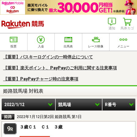
楽天競馬
通知
馬券カゴ
投票
入金
出馬表
レース映像
メニュー
【重要】パスキーログインの一時停止について
【重要】楽天ポイント、PayPayのご利用に関する注意事項
【重要】PayPayチャージ時の注意事項
姫路競馬場 対戦表
2022/1/12
競馬場
R番号
姫路
2022年1月12日第2回 姫路競馬 第1日
３歳Ｃ１ Ｃ１ ３歳
9
R