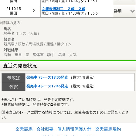
園田
園田 / 8頭 / 重 / 1400右ダ / 1:35.1
21.10.15
２歳未勝利二 ２歳 ２歳
2
詳細
園田
園田 / 9頭 / 良 / 1400右ダ / 1:36.6
※情報の見方
馬名
騎手名 オッズ（人気）
競走名
競馬場 / 頭数 / 馬場状態 / 距離 / 勝タイム
対戦結果
着順 重量 差 馬体重 騎手 馬番 人気
直近の発走状況
帯広ば
発売中 7レース18:05発走
（最大1％還元）
佐賀
発売中 4レース17:45発走
（最大1％還元）
※表示されている時刻は、発走予定時刻です。
※投票締切時刻は、発走時刻の2分前です。
開催当日のレースに関する情報については、主催者発表のものとご照合くださ
い。
楽天競馬
会社概要
個人情報保護方針
楽天競馬規約