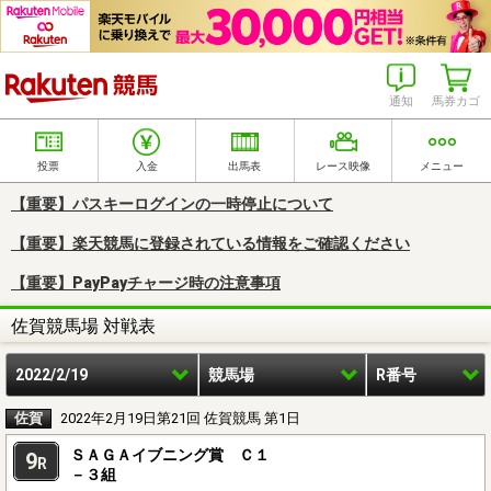
楽天競馬
通知
馬券カゴ
投票
入金
出馬表
レース映像
メニュー
【重要】パスキーログインの一時停止について
【重要】楽天競馬に登録されている情報をご確認ください
【重要】PayPayチャージ時の注意事項
佐賀競馬場 対戦表
2022/2/19
競馬場
R番号
佐賀
2022年2月19日第21回 佐賀競馬 第1日
ＳＡＧＡイブニング賞 Ｃ１
9
R
－３組