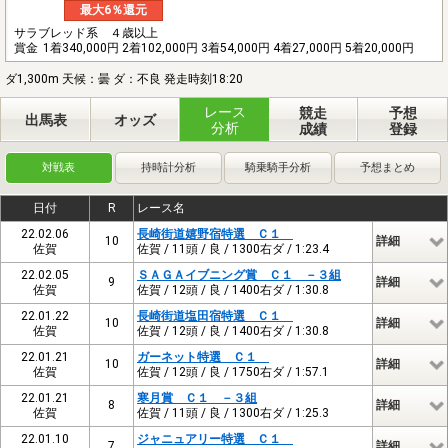
最大6％還元
サラブレッド系 ４歳以上
賞金
1着340,000円 2着102,000円 3着54,000円 4着27,000円 5着20,000円
ダ1,300m 天候：曇 ダ：不良 発走時刻18:20
レース
競走
予想
出馬表
オッズ
分析
成績
登録
対戦表
持時計分析
騎乗騎手分析
予想まとめ
日付
R
レース名
22.02.06
長崎街道嬉野宿特選 Ｃ１
10
詳細
佐賀
佐賀 / 11頭 / 良 / 1300右ダ / 1:23.4
22.02.05
ＳＡＧＡイブニング賞 Ｃ１ －３組
9
詳細
佐賀
佐賀 / 12頭 / 良 / 1400右ダ / 1:30.8
22.01.22
長崎街道塩田宿特選 Ｃ１
10
詳細
佐賀
佐賀 / 12頭 / 良 / 1400右ダ / 1:30.8
22.01.21
ガーネット特選 Ｃ１
10
詳細
佐賀
佐賀 / 12頭 / 良 / 1750右ダ / 1:57.1
22.01.21
寒月賞 Ｃ１ －３組
8
詳細
佐賀
佐賀 / 11頭 / 良 / 1300右ダ / 1:25.3
22.01.10
ジャニュアリー特選 Ｃ１
7
詳細