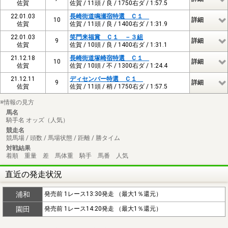
佐賀
佐賀 / 11頭 / 良 / 1750右ダ / 1:57.5
22.01.03
長崎街道鳴瀬宿特選 Ｃ１
10
詳細
佐賀
佐賀 / 11頭 / 良 / 1400右ダ / 1:31.9
22.01.03
笑門来福賞 Ｃ１ －３組
9
詳細
佐賀
佐賀 / 10頭 / 良 / 1400右ダ / 1:31.1
21.12.18
長崎街道塚崎宿特選 Ｃ１
10
詳細
佐賀
佐賀 / 10頭 / 不 / 1300右ダ / 1:24.4
21.12.11
ディセンバー特選 Ｃ１
9
詳細
佐賀
佐賀 / 11頭 / 稍 / 1750右ダ / 1:57.5
※情報の見方
馬名
騎手名 オッズ（人気）
競走名
競馬場 / 頭数 / 馬場状態 / 距離 / 勝タイム
対戦結果
着順 重量 差 馬体重 騎手 馬番 人気
直近の発走状況
浦和
発売前 1レース13:30発走 （最大1％還元）
園田
発売前 1レース14:20発走 （最大1％還元）