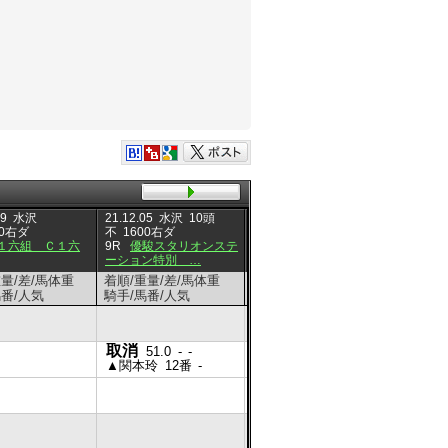
19
水沢
21.12.05
水沢
10頭
21.11.22
盛岡
12頭
21.11.1
00右ダ
不
1600右ダ
不
1400左ダ
1:28.7
不
120
１六組 Ｃ１六
9R
優駿スタリオンステ
10R
Ｃ１六組 Ｃ１六
7R
Ｃ
ーション特別 …
組
組
重量/差/馬体重
着順/重量/差/馬体重
着順/重量/差/馬体重
着順/重
馬番/人気
騎手/馬番/人気
騎手/馬番/人気
騎手/馬
取消
51.0
-
-
▲関本玲
12番
-