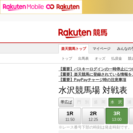
楽天競馬トップ
マイページ
みんなの
トップ
出馬表
オッズ
払戻金
競
【重要】パスキーログインの一時停止につ
【重要】楽天競馬に登録されている情報を
【重要】PayPayチャージ時の注意事項
水沢競馬場 対戦表
帯広ば
門 別
盛 岡
水 沢
浦
1R
2R
3R
11:50
12:25
13:00
※レース番号下部の時刻は発走時刻です。