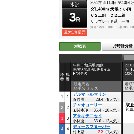
2022年3月13日
第10回
水沢
ダ1,400m
天候：
小雨
3
Ｃ２二組 Ｃ２二組
R
サラブレッド系 一般
賞金
1着300,000円
2着105,00
最大
1％
還元
持時計分析
対戦表
年月日/競馬場/頭数
22.01
馬場状態/距離/勝タイム
不
1
R/競走名
10R
枠
馬
番
番
競走馬名
着順
騎手名 オッズ
騎手
デルマトルマリン
1
1
菅原辰
28.4（9人気）
取
チャオコーリー
2
2
菅原
▲関本玲
36.4（10人気）
アサキチニセイ
3
3
小林凌
66.6（12人気）
ディーズマヌーバー
4
4
村上忍
2.3
（1人気）