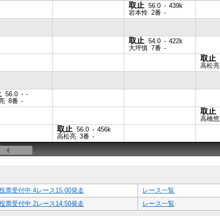
取止
56.0
-
439k
岩本怜
2番
-
取止
54.0
-
422k
大坪慎
7番
-
取止
高松亮
止
56.0
-
-
亮
8番
-
取止
高橋悠
取止
56.0
-
456k
高松亮
3番
-
投票受付中 4レース15:00発走
レース一覧
投票受付中 2レース14:50発走
レース一覧