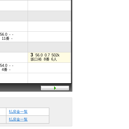
7
54.0
△七夕
4
56.0
-
-
56.0
1.2
502k
11番
-
鈴木祐
10番
4人
3
56.0
0.7
502k
坂口裕
8番
6人
5
54.0
-
-
54.0
1.2
483k
4番
-
高橋悠
1番
7人
3
56.0
高松亮
払戻金一覧
払戻金一覧