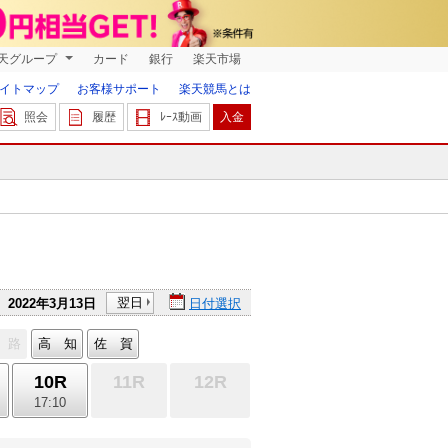
天グループ
カード
銀行
楽天市場
イトマップ
お客様サポート
楽天競馬とは
照会
履歴
ﾚｰｽ動画
入金
翌日
2022年3月13日
日付選択
 路
高 知
佐 賀
10R
11R
12R
17:10