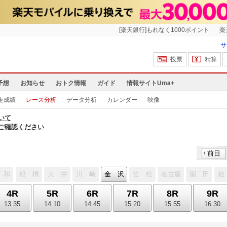
[楽天銀行]もれなく1000ポイント
楽
サ
投票
精算
予想
お知らせ
おトク情報
ガイド
情報サイトUma+
走成績
レース分析
データ分析
カレンダー
映像
いて
ご確認ください
前日
 和
船 橋
大 井
川 崎
金 沢
笠 松
名古屋
園 田
姫
4R
5R
6R
7R
8R
9R
13:35
14:10
14:45
15:20
15:55
16:30