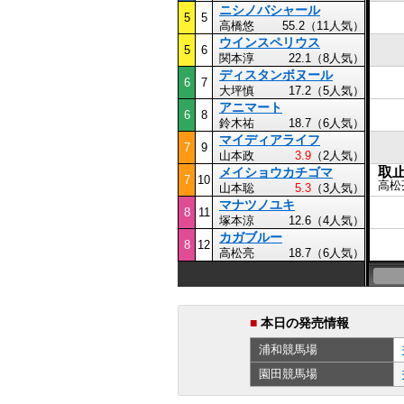
ニシノバシャール
5
5
高橋悠
55.2（11人気）
ウインスペリウス
5
6
関本淳
22.1（8人気）
ディスタンボヌール
6
7
大坪慎
17.2（5人気）
アニマート
6
8
鈴木祐
18.7（6人気）
マイディアライフ
7
9
山本政
3.9
（2人気）
取
メイショウカチゴマ
7
10
高松
山本聡
5.3
（3人気）
マナツノユキ
8
11
塚本涼
12.6（4人気）
カガブルー
8
12
高松亮
18.7（6人気）
■
本日の発売情報
浦和
競馬場
園田
競馬場