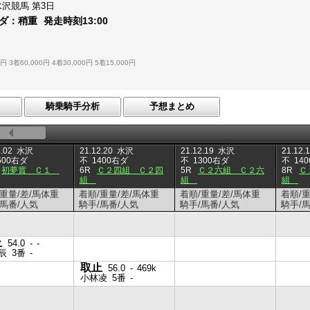
水沢競馬
第3日
ダ：
稍重
発走時刻
13:00
0円
3着60,000円
4着30,000円
5着15,000円
騎乗騎手分析
予想まとめ
.02
水沢
21.12.20
水沢
21.12.19
水沢
21.12.
600右ダ
不
1400右ダ
不
1300右ダ
不
14
初夢賞 Ｃ１
6R
Ｃ２四組 Ｃ２四
5R
Ｃ２六組 Ｃ２六
8R
Ｃ
組
組
組
/重量/差/馬体重
着順/重量/差/馬体重
着順/重量/差/馬体重
着順/
/馬番/人気
騎手/馬番/人気
騎手/馬番/人気
騎手/
止
54.0
-
-
辰
3番
-
取止
56.0
-
469k
小林凌
5番
-