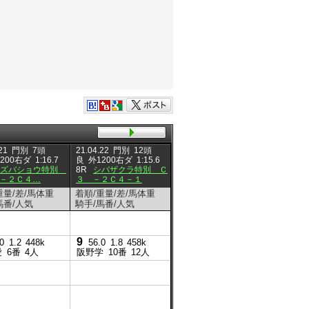
21
門別
7頭
21.04.22
門別
12頭
20.08.25
門別
12頭
20.08.1
200右ダ
1:16.7
良
外1200右ダ
1:15.6
良
外1700右ダ
1:53.3
良
内1
ミズバショウ特別
8R
シバザクラ特別 Ｃ
7R
３歳以上Ｃ３－４Ｃ
8R
３
－２Ｃ４…
３ －２Ｃ４－１
４－１ Ｃ３ …
４－１
重量/差/馬体重
着順/重量/差/馬体重
着順/重量/差/馬体重
着順/重
馬番/人気
騎手/馬番/人気
騎手/馬番/人気
騎手/馬
9
7
6
0
1.2
448k
56.0
1.8
458k
56.0
1.8
446k
56.0
愛
6番
4人
阪野学
10番
12人
石川倭
1番
7人
加藤誓
4
4
56.0
0.8
470k
56.0
宮平鷹
3番
6人
宮平鷹