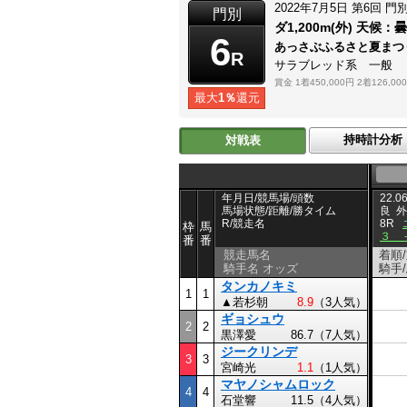
2022年7月5日
第6回
門
門別
ダ1,200m(外)
天候：
曇
6
あっさぶふるさと夏まつ
R
サラブレッド系 一般
賞金
1着450,000円
2着126,00
最大
1％
還元
持時計分析
対戦表
年月日/競馬場/頭数
22.06
馬場状態/距離/勝タイム
良
外
R/競走名
8R
枠
馬
３ 
番
番
競走馬名
着順
騎手名 オッズ
騎手
タンカノキミ
1
1
▲若杉朝
8.9
（3人気）
ギョシュウ
2
2
黒澤愛
86.7（7人気）
ジークリンデ
3
3
宮崎光
1.1
（1人気）
マヤノシャムロック
4
4
石堂響
11.5（4人気）