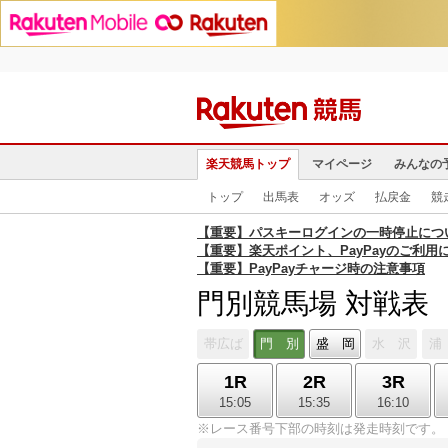
楽天競馬トップ
マイページ
みんなの
トップ
出馬表
オッズ
払戻金
競
【重要】パスキーログインの一時停止につ
【重要】楽天ポイント、PayPayのご利用
【重要】PayPayチャージ時の注意事項
門別競馬場 対戦表
帯広ば
門 別
盛 岡
水 沢
浦
1R
2R
3R
15:05
15:35
16:10
※レース番号下部の時刻は発走時刻です。