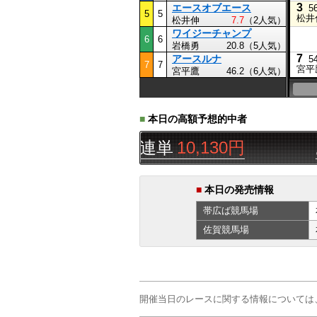
3
エースオブエース
5
5
5
松井
松井伸
7.7
（2人気）
ワイジーチャンプ
6
6
岩橋勇
20.8（5人気）
7
アースルナ
5
7
7
宮平
宮平鷹
46.2（6人気）
■
本日の高額予想的中者
ば
9R
▲△◯
三連単
10,130円
あ
■
本日の発売情報
帯広ば
競馬場
佐賀
競馬場
開催当日のレースに関する情報については