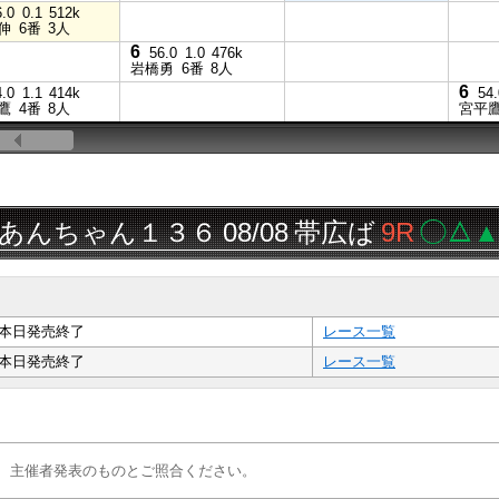
6.0
0.1
512k
伸
6番
3人
6
56.0
1.0
476k
岩橋勇
6番
8人
6
4.0
1.1
414k
54.
鷹
4番
8人
宮平
んちゃん１３６
08/08
帯広ば
9R
◯△▲
三
本日発売終了
レース一覧
本日発売終了
レース一覧
、主催者発表のものとご照合ください。