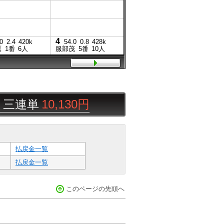
4
0
2.4
420k
54.0
0.8
428k
鷹
1番
6人
服部茂
5番
10人
連単
10,130円
なッパ
08/08
帯広
払戻金一覧
払戻金一覧
このページの先頭へ