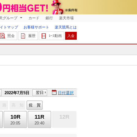
天グループ
カード
銀行
楽天市場
イトマップ
お客様サポート
楽天競馬とは
照会
履歴
ﾚｰｽ動画
入金
翌日
2022年7月5日
日付選択
 路
高 知
佐 賀
10R
11R
12R
20:05
20:40