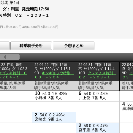
別競馬
第4日
ダ：
稍重
発走時刻
17:50
り特別 Ｃ２ －２Ｃ３－１
0円
3着95,000円
4着63,000円
5着31,000円
騎乗騎手分析
予想まとめ
.22
門別
8頭
22.06.22
門別
12頭
22.05.31
門別
11頭
22.04.
1000右ダ
1:02.3
良
外1200右ダ
1:15.1
不
外1200右ダ
1:14.4
良
外1
エゴノキ特別 Ｃ
9R
キンギョソウ特別
10R
クレマチス特別
9R
－２Ｃ４－１
Ｃ３ －２Ｃ４…
Ｃ２ －２Ｃ３－１
Ｃ３ 
/重量/差/馬体重
着順/重量/差/馬体重
着順/重量/差/馬体重
着順/
/馬番/人気
騎手/馬番/人気
騎手/馬番/人気
騎手/
10
6
54.0
1.6
428k
54.0
0.9
430k
小野楓
3番
9人
井上俊
7番
5人
4
56.
黒澤
2
54.0
0.2
496k
宮崎光
9番
1人
2
56.0
0.6
476k
宮平鷹
6番
9人