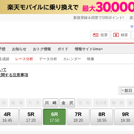
新規登録＆回答で100ポイント!
楽
サ
投票
精算
予想
お知らせ
おトク情報
ガイド
情報サイトUma+
走成績
レース分析
データ分析
カレンダー
映像
いて
に関する注意事項
前日
 和
船 橋
大 井
川 崎
金 沢
笠 松
名古屋
園 田
姫
4R
5R
6R
7R
8R
9R
16:45
17:20
17:50
18:20
18:55
19:30