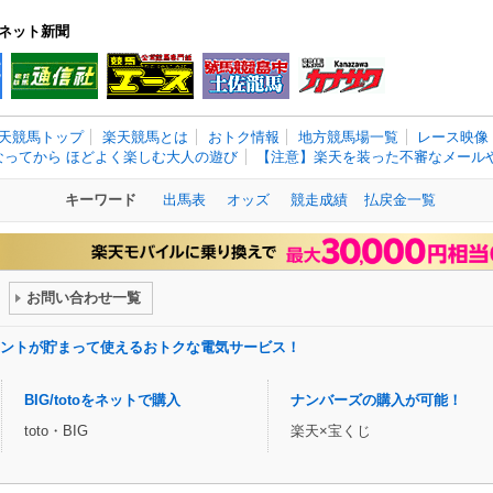
ネット新聞
天競馬トップ
楽天競馬とは
おトク情報
地方競馬場一覧
レース映像
なってから ほどよく楽しむ大人の遊び
【注意】楽天を装った不審なメールや
キーワード
出馬表
オッズ
競走成績
払戻金一覧
お問い合わせ一覧
ントが貯まって使えるおトクな電気サービス！
BIG/totoをネットで購入
ナンバーズの購入が可能！
toto・BIG
楽天×宝くじ