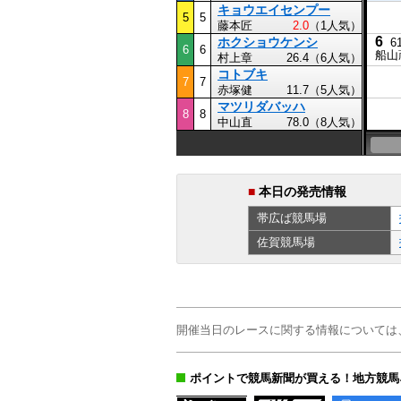
キョウエイセンプー
5
5
藤本匠
2.0
（1人気）
6
ホクショウケンシ
6
6
6
船山
村上章
26.4（6人気）
コトブキ
7
7
赤塚健
11.7（5人気）
マツリダバッハ
8
8
中山直
78.0（8人気）
■
本日の発売情報
帯広ば
競馬場
佐賀
競馬場
開催当日のレースに関する情報については
ポイントで競馬新聞が買える！地方競馬