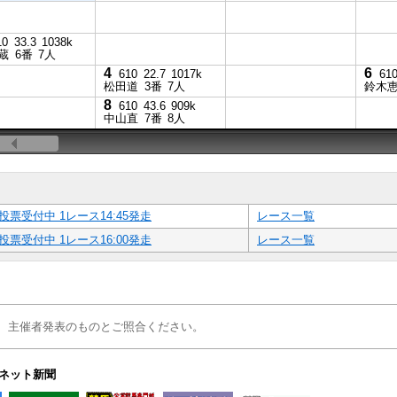
10
33.3
1038k
蔵
6番
7人
4
6
610
22.7
1017k
61
松田道
3番
7人
鈴木
8
610
43.6
909k
中山直
7番
8人
投票受付中 1レース14:45発走
レース一覧
投票受付中 1レース16:00発走
レース一覧
、主催者発表のものとご照合ください。
ネット新聞