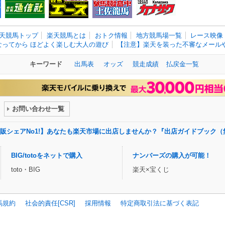
天競馬トップ
楽天競馬とは
おトク情報
地方競馬場一覧
レース映像
なってから ほどよく楽しむ大人の遊び
【注意】楽天を装った不審なメールや
キーワード
出馬表
オッズ
競走成績
払戻金一覧
お問い合わせ一覧
販シェアNo1!】あなたも楽天市場に出店しませんか？『出店ガイドブック（
BIG/totoをネットで購入
ナンバーズの購入が可能！
toto・BIG
楽天×宝くじ
馬規約
社会的責任[CSR]
採用情報
特定商取引法に基づく表記