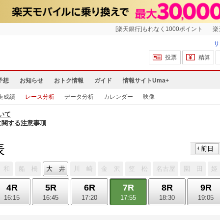
[楽天銀行]もれなく1000ポイント
楽
サ
投票
精算
予想
お知らせ
おトク情報
ガイド
情報サイトUma+
走成績
レース分析
データ分析
カレンダー
映像
いて
に関する注意事項
表
前日
 和
船 橋
大 井
川 崎
金 沢
笠 松
名古屋
園 田
姫
4R
5R
6R
7R
8R
9R
16:15
16:45
17:20
17:55
18:30
19:05