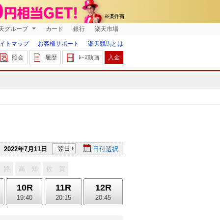
天グループ
カード
銀行
楽天市場
イトマップ
お客様サポート
楽天競馬とは
照会
履歴
ﾚｰｽ動画
入金
翌日
2022年7月11日
日付選択
 路
高 知
佐 賀
10R
11R
12R
19:40
20:15
20:45