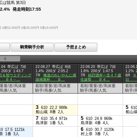
広ば競馬
第3日
：
2.4%
発走時刻
17:55
円
3着52,000円
4着28,000円
5着19,000円
騎乗騎手分析
予想まとめ
.04
帯広ば
7頭
22.06.27
帯広ば
8頭
22.06.20
帯広ば
7頭
22.06.
200ダ
1:43.7
1.4%
200ダ
2:05.2
1.8%
200ダ
1:47.5
1.2%
彩＆智ウエディング
7R
俺達のれいやんに感
7R
純烈酒井一圭４７歳
8R
Ｋ
 Ｂ４－…
謝感激杯 Ｂ…
生誕祭 Ｂ４…
日 
/重量/差/馬体重
着順/重量/差/馬体重
着順/重量/差/馬体重
着順/
/馬番/人気
騎手/馬番/人気
騎手/馬番/人気
騎手/
3
5
610
22.2
988k
61
船山蔵
8番
2人
船山
7
5
610
35.4
971k
610
24.9
969k
島津新
1番
5人
島津新
4番
4人
6
10
17.5
1121k
610
30.7
1120k
章
1番
3人
村上章
3番
7人