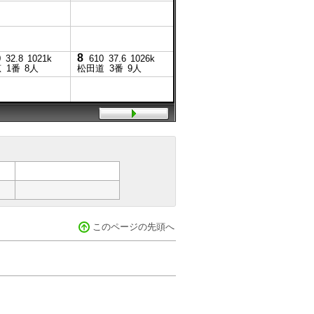
8
9
0
32.8
1021k
610
37.6
1026k
600
恵
1番
8人
松田道
3番
9人
松田道
このページの先頭へ