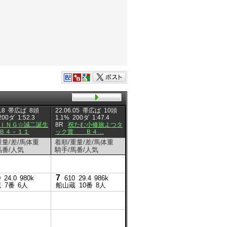
18
帯広ば
8頭
22.06.05
帯広ば
10頭
22.05.28
帯広ば
10頭
22.05.2
200ダ
1:52.3
1.1%
200ダ
1:47.4
2.5%
200ダ
1:43.4
1.3%
2
ＩＮＧ☆誠二誕生
8R
祝たむ小修旅よつタ
8R
魔界のみんなで作る
8R
Ｂ
Ｂ４－１１
ック賞 Ｂ４…
台本記念 Ｂ…
重量/差/馬体重
着順/重量/差/馬体重
着順/重量/差/馬体重
着順/重
馬番/人気
騎手/馬番/人気
騎手/馬番/人気
騎手/馬
7
7
0
24.0
980k
610
29.4
986k
600
蔵
7番
6人
船山蔵
10番
8人
船山蔵
8
610
26.1
957k
島津新
3番
10人
9
610
29.1
1124k
村上章
5番
9人