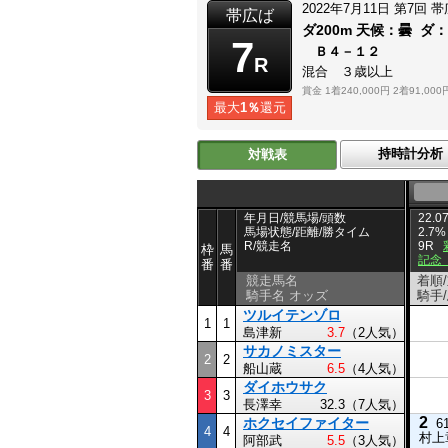
2022年7月11日
第7回
帯
帯広ば
ダ200m
天候：
曇
ダ
7
Ｂ４－１２
R
混合 ３歳以上
賞金
1着240,000円
2着91,000
最大
1％
還元
持時計分析
対戦表
年月日/競馬場/頭数
22.07
馬場状態/距離/勝タイム
2.7%
R/競走名
9R
枠
馬
記念
番
番
競走馬名
着順
騎手名 オッズ
騎手
ツルイテンゾロ
1
1
島津新
3.7
（2人気）
サカノミスター
2
2
船山蔵
6.5
（4人気）
ダイホウサク
3
3
長澤幸
32.3（7人気）
2
ホクセイファイター
6
4
4
村上
阿部武
5.5
（3人気）