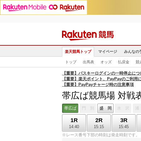
楽天競馬トップ
マイページ
みんなの
トップ
出馬表
オッズ
払戻金
競
【重要】パスキーログインの一時停止につ
【重要】楽天ポイント、PayPayのご利用
【重要】PayPayチャージ時の注意事項
帯広ば競馬場 対戦
帯広ば
門 別
盛 岡
水 沢
浦
1R
2R
3R
14:40
15:15
15:45
※レース番号下部の時刻は発走時刻です。