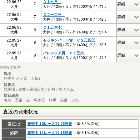
22.06.28
Ｃ１七八
7
詳細
大井
大井 / 12頭 / 良 / 内1600右ダ / 1:41.5
22.06.09
Ｃ２一二三
7
詳細
大井
大井 / 13頭 / 重 / 内1600右ダ / 1:42.5
22.06.08
Ｃ１五六七
5
詳細
大井
大井 / 13頭 / 不 / 外1400右ダ / 1:27.4
22.05.27
モッキンバード賞 Ｃ２三四五
8
詳細
大井
大井 / 12頭 / 不 / 外1400右ダ / 1:28.5
22.05.25
バレンシア賞 Ｃ１五六
8
詳細
大井
大井 / 14頭 / 良 / 内1600右ダ / 1:41.6
※情報の見方
馬名
騎手名 オッズ（人気）
競走名
競馬場 / 頭数 / 馬場状態 / 距離 / 勝タイム
対戦結果
着順 重量 差 馬体重 騎手 馬番 人気
直近の発走状況
帯広ば
発売中 10レース19:25発走
（最大5％還元）
盛岡
発売中 11レース19:15発走
（最大1％還元）