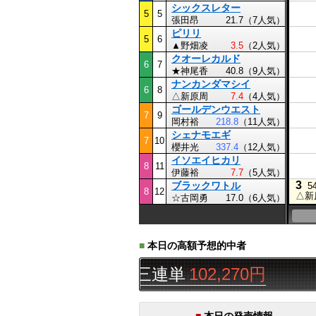
シックスレター
5
5
張田昂
21.7（7人気）
ピリリ
5
6
▲野畑凌
3.5
（2人気）
クオーレカルド
6
7
★神尾香
40.8（9人気）
ナンカンダマシイ
6
8
△新原周
7.4
（4人気）
ゴールデンウエスト
7
9
岡村裕
218.8
（11人気）
シェナモエギ
7
10
櫻井光
337.4
（12人気）
イソエイヒカリ
8
11
伊藤裕
7.7
（5人気）
3
ブラックワトル
5
8
12
△新
☆古岡勇
17.0（6人気）
■
本日の高額予想的中者
ば
11R
▲△◎
三連単
102,270円
■
本日の発売情報