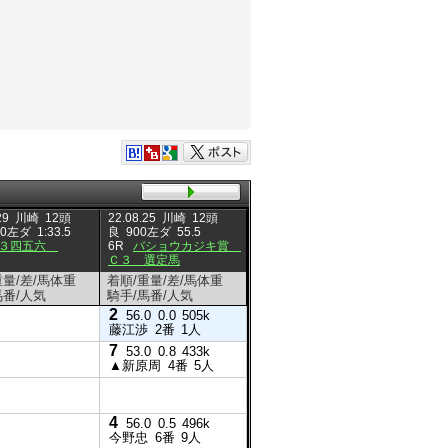
29
川崎
12頭
22.08.25
川崎
12頭
22.08.02
川崎
12頭
22.08.0
00左ダ
1:33.5
良
900左ダ
55.5
良
900左ダ
55.1
良
900
Ｃ３四五六
6R
バショウカジキ賞
7R
クロマグロ賞 Ｃ
3R
ヒ
Ｃ３ 選定馬
３ 選定馬
選定馬
重量/差/馬体重
着順/重量/差/馬体重
着順/重量/差/馬体重
着順/重
馬番/人気
騎手/馬番/人気
騎手/馬番/人気
騎手/馬
2
2
56.0
0.0
505k
56.0
藤江渉
2番
1人
藤江渉
7
4
53.0
0.8
433k
56.0
▲新原周
4番
5人
伊藤裕
8
55.0
☆池谷
4
11
56.0
0.5
496k
56.
今野忠
6番
9人
今野忠