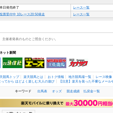
本日発売終了
レース一覧
投票受付中 10レース20:50発走
レース一覧
、主催者発表のものとご照合ください。
ネット新聞
天競馬トップ
楽天競馬とは
おトク情報
地方競馬場一覧
レース映像
なってから ほどよく楽しむ大人の遊び
【注意】楽天を装った不審なメールや
キーワード
出馬表
オッズ
競走成績
払戻金一覧