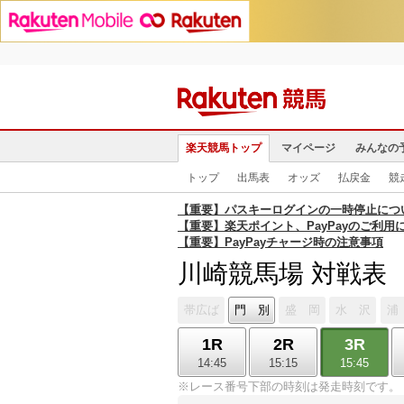
楽天競馬トップ
マイページ
みんなの
トップ
出馬表
オッズ
払戻金
競
【重要】パスキーログインの一時停止につ
【重要】楽天ポイント、PayPayのご利用
【重要】PayPayチャージ時の注意事項
川崎競馬場 対戦表
帯広ば
門 別
盛 岡
水 沢
浦
1R
2R
3R
14:45
15:15
15:45
※レース番号下部の時刻は発走時刻です。