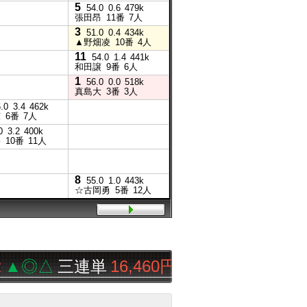
5
10
54.0
0.6
479k
54.
張田昂
11番
7人
張田昂
3
5
51.0
0.4
434k
54.0
0.9
432k
▲野畑凌
10番
4人
櫻井光
7番
4人
11
5
54.0
1.4
441k
51.0
和田譲
9番
6人
▲野畑
1
2
56.0
0.0
518k
56.0
0.2
522k
真島大
3番
3人
真島大
5番
7人
8
.0
3.4
462k
56.0
1.2
453k
涼
6番
7人
岡村裕
8番
12人
0
3.2
400k
裕
10番
11人
8
6
55.0
1.0
443k
55.0
☆古岡勇
5番
12人
☆古岡
◎△
三連単
16,460円
トリプルリ