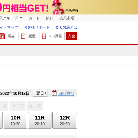
天グループ
カード
銀行
楽天市場
イトマップ
お客様サポート
楽天競馬とは
照会
履歴
ﾚｰｽ動画
入金
翌日
2022年10月12日
日付選択
 路
高 知
佐 賀
10R
11R
12R
19:30
20:10
20:50