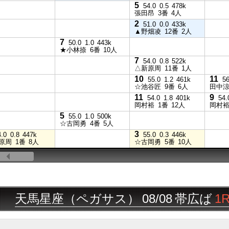
5
54.0
0.5
478k
張田昂
3番
4人
2
51.0
0.0
433k
▲野畑凌
12番
2人
7
50.0
1.0
443k
★小林捺
6番
10人
7
54.0
0.8
522k
△新原周
11番
1人
10
11
55.0
1.2
461k
56
☆池谷匠
9番
6人
田中
11
9
54.0
1.8
401k
54.
岡村裕
1番
12人
岡村
5
55.0
1.0
500k
☆古岡勇
4番
5人
3
4.0
0.8
447k
55.0
0.3
446k
原周
1番
8人
☆古岡勇
5番
10人
天馬星座（ペガサス）
08/08
帯広ば
1R
▲