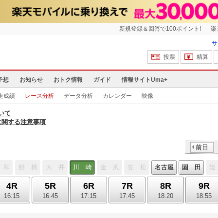
新規登録＆回答で100ポイント!
楽
サ
投票
精算
予想
お知らせ
おトク情報
ガイド
情報サイトUma+
走成績
レース分析
データ分析
カレンダー
映像
いて
に関する注意事項
前日
 和
船 橋
大 井
川 崎
金 沢
笠 松
名古屋
園 田
姫
4R
5R
6R
7R
8R
9R
16:15
16:45
17:15
17:45
18:20
18:55