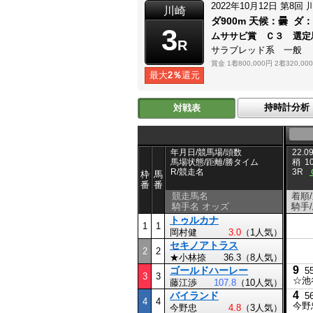
2022年10月12日
第8回
川崎
ダ900m
天候：
曇
ダ
3
ムササビ賞 Ｃ３ 選定
R
サラブレッド系 一般
賞金
1着800,000円
2着320,00
最大
2％
還元
持時計分析
対戦表
年月日/競馬場/頭数
22.09
馬場状態/距離/勝タイム
稍
1
R/競走名
3R
枠
馬
番
番
競走馬名
着順
騎手名 オッズ
騎手
トゥルカナ
1
1
岡村健
3.0
（1人気）
セキノアトラス
2
2
★小林捺
36.3（8人気）
9
ゴールドハーレー
5
3
3
☆池
藤江渉
107.8
（10人気）
4
バイランド
5
4
4
今野
今野忠
4.8
（3人気）