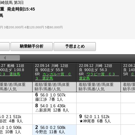
川崎競馬
第3日
：
重
発走時刻
15:45
馬
0円
3着200,000円
4着120,000円
5着80,000円
騎乗騎手分析
予想まとめ
.27
船橋
11頭
22.09.14
川崎
12頭
22.09.12
川崎
12頭
22.08.
000左ダ
1:00.8
良
900左ダ
55.8
良
900左ダ
56.3
良
14
Ｃ３ 選抜馬
6R
カンガルー賞 Ｃ
6R
ワラビー賞 Ｃ３
5R
３ 選定馬
選定馬
/重量/差/馬体重
着順/重量/差/馬体重
着順/重量/差/馬体重
着順/
/馬番/人気
騎手/馬番/人気
騎手/馬番/人気
騎手/
6
56.0
1.0
507k
藤江渉
7番
1人
8
54.0
1.6
436k
△新原周
12番
8人
9
5.0
2.1
511k
52.0
1.1
512k
谷匠
4番
9人
★神尾香
6番
5人
2
6.0
1.0
506k
56.0
0.2
508k
忠
10番
1人
今野忠
11番
6人