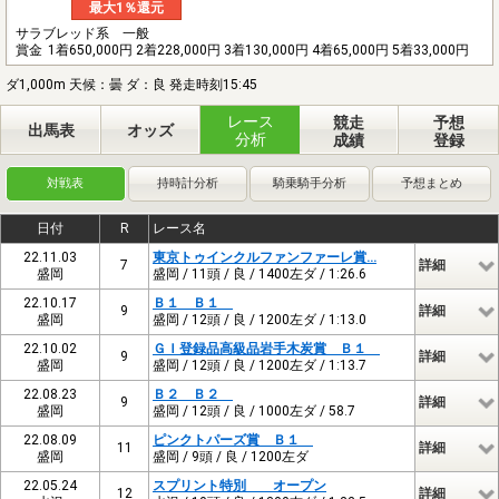
最大1％還元
サラブレッド系 一般
賞金
1着650,000円 2着228,000円 3着130,000円 4着65,000円 5着33,000円
ダ1,000m 天候：曇 ダ：良 発走時刻15:45
レース
競走
予想
出馬表
オッズ
分析
成績
登録
対戦表
持時計分析
騎乗騎手分析
予想まとめ
日付
R
レース名
22.11.03
東京トゥインクルファンファーレ賞…
7
詳細
盛岡
盛岡 / 11頭 / 良 / 1400左ダ / 1:26.6
22.10.17
Ｂ１ Ｂ１
9
詳細
盛岡
盛岡 / 12頭 / 良 / 1200左ダ / 1:13.0
22.10.02
ＧＩ登録品高級品岩手木炭賞 Ｂ１
9
詳細
盛岡
盛岡 / 12頭 / 良 / 1200左ダ / 1:13.7
22.08.23
Ｂ２ Ｂ２
9
詳細
盛岡
盛岡 / 12頭 / 良 / 1000左ダ / 58.7
22.08.09
ピンクトパーズ賞 Ｂ１
11
詳細
盛岡
盛岡 / 9頭 / 良 / 1200左ダ
22.05.24
スプリント特別 オープン
12
詳細