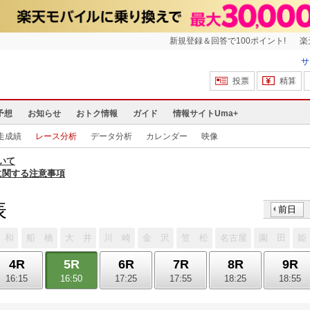
新規登録＆回答で100ポイント!
楽
サ
投票
精算
予想
お知らせ
おトク情報
ガイド
情報サイトUma+
走成績
レース分析
データ分析
カレンダー
映像
いて
に関する注意事項
表
前日
 和
船 橋
大 井
川 崎
金 沢
笠 松
名古屋
園 田
姫
4R
5R
6R
7R
8R
9R
16:15
16:50
17:25
17:55
18:25
18:55