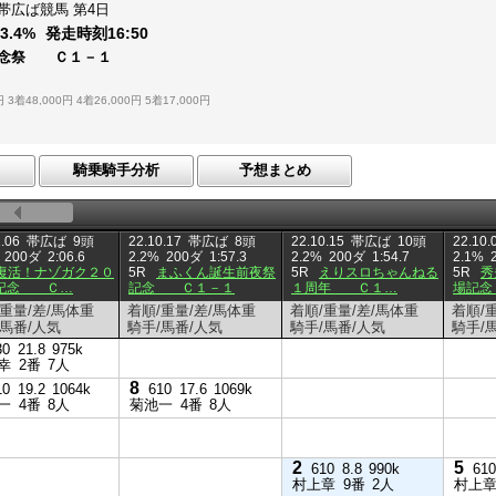
帯広ば競馬
第4日
：
3.4%
発走時刻
16:50
記念祭 Ｃ１－１
円
3着48,000円
4着26,000円
5着17,000円
騎乗騎手分析
予想まとめ
.06
帯広ば
9頭
22.10.17
帯広ば
8頭
22.10.15
帯広ば
10頭
22.10.
200ダ
2:06.6
2.2%
200ダ
1:57.3
2.2%
200ダ
1:54.7
2.1%
復活！ナゾガク２０
5R
まふくん誕生前夜祭
5R
えりスロちゃんねる
5R
秀
記念 Ｃ…
記念 Ｃ１－１
１周年 Ｃ１…
場記
/重量/差/馬体重
着順/重量/差/馬体重
着順/重量/差/馬体重
着順/
/馬番/人気
騎手/馬番/人気
騎手/馬番/人気
騎手/
30
21.8
975k
幸
2番
7人
8
10
19.2
1064k
610
17.6
1069k
一
4番
8人
菊池一
4番
8人
2
5
610
8.8
990k
610
村上章
9番
2人
村上