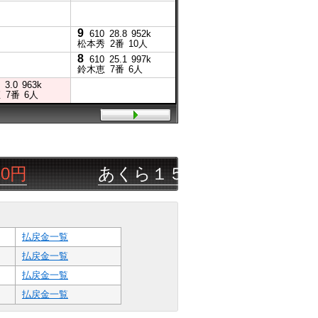
9
7
610
28.8
952k
600
28.5
943k
松本秀
2番
10人
松本秀
4番
9人
8
610
25.1
997k
鈴木恵
7番
6人
3.0
963k
直
7番
6人
あくら１５４
08/09
盛岡
5R
△
払戻金一覧
払戻金一覧
払戻金一覧
払戻金一覧