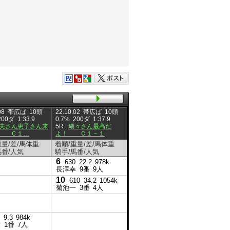
08
帯広ば
10頭
22.10.02
帯広ば
10頭
22.09.11
帯広ば
9頭
22.09.0
200ダ
1:33.9
0.7%
200ダ
1:37.9
0.7%
200ダ
2:00.7
1.3%
2
夫さん恵子さん来
5R
瑚々さん最高だ
5R
千鶴・幸二の仲間入
5R
祝
念 Ｃ１…
よ！ Ｃ１－１
り記念 Ｃ１…
ー５周
重量/差/馬体重
着順/重量/差/馬体重
着順/重量/差/馬体重
着順/重
馬番/人気
騎手/馬番/人気
騎手/馬番/人気
騎手/馬
6
8
630
22.2
978k
620
長澤幸
9番
9人
長澤幸
10
1
610
34.2
1054k
600
1.4
1046k
菊池一
3番
4人
菊池一
5番
2人
5
620
船山蔵
9.3
984k
章
1番
7人