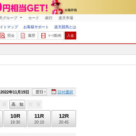
天グループ
カード
銀行
楽天市場
イトマップ
お客様サポート
楽天競馬とは
照会
履歴
ﾚｰｽ動画
入金
翌日
2022年11月19日
日付選択
 路
高 知
佐 賀
10R
11R
12R
19:30
20:10
20:45