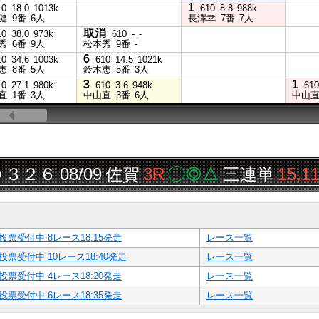
1
10
18.0
1013k
610
8.8
988k
健
9番
6人
長澤幸
7番
7人
取消
10
38.0
973k
610
-
-
秀
6番
9人
松本秀
9番
-
6
10
34.6
1003k
610
14.5
1021k
恵
8番
5人
鈴木恵
5番
3人
3
1
10
27.1
980k
610
3.6
948k
610
直
1番
3人
中山直
3番
6人
中山
２６
08/09
佐賀
3R
◯◎△
三連単
15,110円
投票受付中 8レース18:15発走
レース一覧
投票受付中 10レース18:40発走
レース一覧
投票受付中 4レース18:20発走
レース一覧
投票受付中 6レース18:35発走
レース一覧