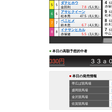
4
ダテヒホウ
6
5
5
赤塚
金田利
7.8
（5人気）
9
アサヒクイーン
6
6
6
松本
松本秀
47.5（8人気）
8
ベニヒメ
6
7
7
鈴木
鈴木恵
6.7
（4人気）
7
イナサンヒカル
6
8
8
中山
赤塚健
5.5
（3人気）
■
本日の高額予想的中者
△◯
三連単
12,030円
３３ａ０３
■
本日の発売情報
帯広ば
競馬場
盛岡
競馬場
金沢
競馬場
佐賀
競馬場