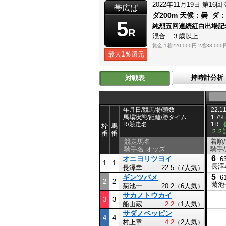
2022年11月19日
第16回
帯広ば
ダ200m
天候：
曇
ダ
5
純烈五回連続紅白出場
R
混合 ３歳以上
賞金
1着220,000円
2着83,000
最大
1％
還元
持時計分析
対戦表
年月日/競馬場/頭数
22.11
馬場状態/距離/勝タイム
1.7%
R/競走名
1R
枠
馬
２２
番
番
競走馬名
着順
騎手名 オッズ
騎手
6
オニヨリツヨイ
6
1
1
長澤
長澤幸
22.5（7人気）
5
ギンツバメ
6
2
2
菊池
菊池一
20.2（6人気）
サカノトウカイ
3
3
船山蔵
2.2
（1人気）
サダノベッピン
4
4
村上章
4.2
（2人気）