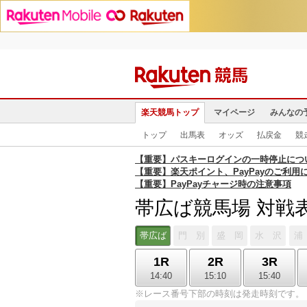
楽天競馬トップ
マイページ
みんなの
トップ
出馬表
オッズ
払戻金
競
【重要】パスキーログインの一時停止につ
【重要】楽天ポイント、PayPayのご利用
【重要】PayPayチャージ時の注意事項
帯広ば競馬場 対戦
帯広ば
門 別
盛 岡
水 沢
浦
1R
2R
3R
14:40
15:10
15:40
※レース番号下部の時刻は発走時刻です。