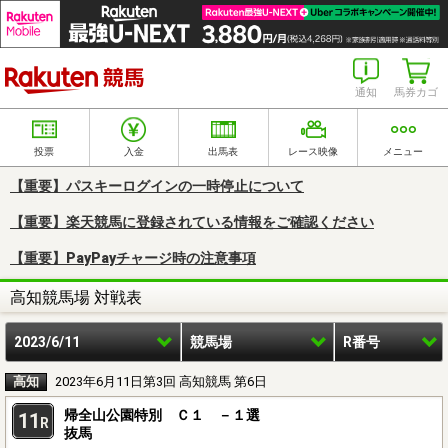
楽天競馬
通知
馬券カゴ
投票
入金
出馬表
レース映像
メニュー
【重要】パスキーログインの一時停止について
【重要】楽天競馬に登録されている情報をご確認ください
【重要】PayPayチャージ時の注意事項
高知競馬場 対戦表
2023/6/11
競馬場
R番号
高知
2023年6月11日第3回 高知競馬 第6日
帰全山公園特別 Ｃ１ －１選
11
R
抜馬