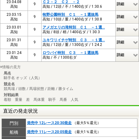
23.04.08
Ｃ２－２ Ｃ２ －２
9
詳細
高知
高知 / 12頭 / 不 / 1400右ダ / 1:30.6
23.03.15
牧野公園特別 Ｃ１ －１選抜馬
9
詳細
高知
高知 / 10頭 / 重 / 1400右ダ / 1:30.8
23.03.01
アメガエリの滝特別 Ｃ１ －１選…
9
詳細
高知
高知 / 8頭 / 稍 / 1400右ダ / 1:30.3
23.01.31
ユキワリイチゲ特別 Ｃ３ －１選…
9
詳細
高知
高知 / 12頭 / 重 / 1300右ダ / 1:24.2
23.01.24
ロウバイ特別 Ｃ３ －１選抜馬
9
詳細
高知
高知 / 不 / 1300右ダ
※情報の見方
馬名
騎手名 オッズ（人気）
競走名
競馬場 / 頭数 / 馬場状態 / 距離 / 勝タイム
対戦結果
着順 重量 差 馬体重 騎手 馬番 人気
直近の発走状況
門別
発売中 12レース20:30発走
（最大5％還元）
船橋
発売中 11レース20:05発走
（最大1％還元）