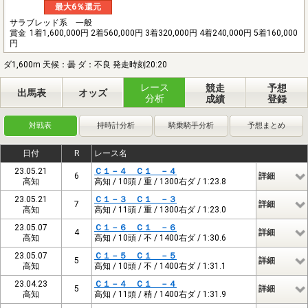
最大6％還元
サラブレッド系 一般
賞金
1着1,600,000円 2着560,000円 3着320,000円 4着240,000円 5着160,000
円
ダ1,600m 天候：曇 ダ：不良 発走時刻20:20
レース
競走
予想
出馬表
オッズ
分析
成績
登録
対戦表
持時計分析
騎乗騎手分析
予想まとめ
日付
R
レース名
23.05.21
Ｃ１－４ Ｃ１ －４
6
詳細
高知
高知 / 10頭 / 重 / 1300右ダ / 1:23.8
23.05.21
Ｃ１－３ Ｃ１ －３
7
詳細
高知
高知 / 11頭 / 重 / 1300右ダ / 1:23.0
23.05.07
Ｃ１－６ Ｃ１ －６
4
詳細
高知
高知 / 10頭 / 不 / 1400右ダ / 1:30.6
23.05.07
Ｃ１－５ Ｃ１ －５
5
詳細
高知
高知 / 10頭 / 不 / 1400右ダ / 1:31.1
23.04.23
Ｃ１－４ Ｃ１ －４
5
詳細
高知
高知 / 11頭 / 稍 / 1400右ダ / 1:31.9