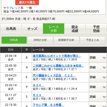
最大1％還元
サラブレッド系 一般
賞金
1着440,000円 2着140,000円 3着70,000円 4着52,000円 5着44,000円
ダ1,500m 天候：晴 ダ：良 発走時刻17:40
レース
競走
予想
出馬表
オッズ
分析
成績
登録
対戦表
持時計分析
騎乗騎手分析
予想まとめ
日付
R
レース名
23.06.18
楽天競馬ならポイントで馬券が買え…
8
詳細
金沢
金沢 / 9頭 / 稍 / 1400右ダ / 1:30.8
23.05.30
ご夫婦これからも素敵な人生を★松吉…
4
詳細
金沢
金沢 / 9頭 / 重 / 1500右ダ / 1:37.1
23.04.23
弐十爆誕＠Ｌｖ３記念 Ｃ２２
6
詳細
金沢
金沢 / 9頭 / 良 / 1400右ダ / 1:30.6
23.03.14
Ｂ２４
9
詳細
金沢
金沢 / 8頭 / 重 / 1400右ダ / 1:29.4
22.11.27
Ｂ２３
5
詳細
金沢
金沢 / 9頭 / 良 / 1400右ダ / 1:30.7
22.10.30
アキレア賞 Ｂ２特選
9
詳細