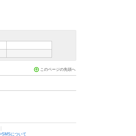
このページの先頭へ
SMSについて