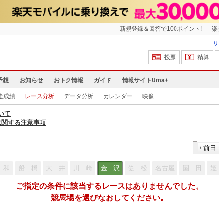
新規登録＆回答で100ポイント!
楽
サ
投票
精算
予想
お知らせ
おトク情報
ガイド
情報サイトUma+
走成績
レース分析
データ分析
カレンダー
映像
いて
に関する注意事項
前日
 和
船 橋
大 井
川 崎
金 沢
笠 松
名古屋
園 田
姫
ご指定の条件に該当するレースはありませんでした。
競馬場を選びなおしてください。