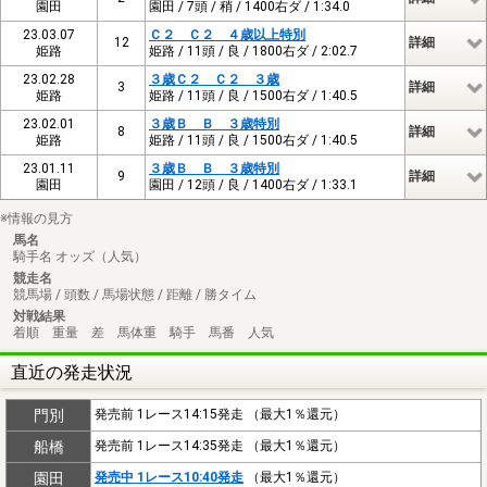
園田
園田 / 7頭 / 稍 / 1400右ダ / 1:34.0
23.03.07
Ｃ２ Ｃ２ ４歳以上特別
12
詳細
姫路
姫路 / 11頭 / 良 / 1800右ダ / 2:02.7
23.02.28
３歳Ｃ２ Ｃ２ ３歳
3
詳細
姫路
姫路 / 11頭 / 良 / 1500右ダ / 1:40.5
23.02.01
３歳Ｂ Ｂ ３歳特別
8
詳細
姫路
姫路 / 11頭 / 良 / 1500右ダ / 1:40.5
23.01.11
３歳Ｂ Ｂ ３歳特別
9
詳細
園田
園田 / 12頭 / 良 / 1400右ダ / 1:33.1
※情報の見方
馬名
騎手名 オッズ（人気）
競走名
競馬場 / 頭数 / 馬場状態 / 距離 / 勝タイム
対戦結果
着順 重量 差 馬体重 騎手 馬番 人気
直近の発走状況
門別
発売前 1レース14:15発走 （最大1％還元）
船橋
発売前 1レース14:35発走 （最大1％還元）
園田
発売中 1レース10:40発走
（最大1％還元）