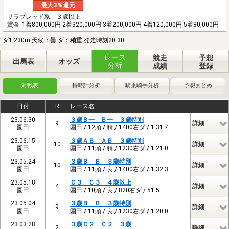
最大3％還元
サラブレッド系 ３歳以上
賞金
1着800,000円 2着320,000円 3着200,000円 4着120,000円 5着80,000円
ダ1,230m 天候：曇 ダ：稍重 発走時刻20:30
レース
競走
予想
出馬表
オッズ
分析
成績
登録
対戦表
持時計分析
騎乗騎手分析
予想まとめ
日付
R
レース名
23.06.30
３歳Ｂ一 Ｂ一 ３歳特別
9
詳細
園田
園田 / 12頭 / 稍 / 1400右ダ / 1:31.7
23.06.15
３歳ＡＢ ＡＢ ３歳特別
10
詳細
園田
園田 / 11頭 / 稍 / 1230右ダ / 1:21.0
23.05.24
３歳Ｂ Ｂ ３歳特別
10
詳細
園田
園田 / 11頭 / 良 / 1400右ダ / 1:32.3
23.05.18
Ｃ３ Ｃ３ ４歳以上
4
詳細
園田
園田 / 10頭 / 良 / 820右ダ / 51.5
23.05.04
３歳Ｂ Ｂ ３歳特別
9
詳細
園田
園田 / 11頭 / 良 / 1230右ダ / 1:20.0
23.03.28
３歳Ｃ２ Ｃ２ ３歳
2
詳細