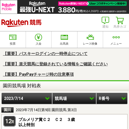
楽天競馬
通知
馬券カゴ
投票
入金
出馬表
レース映像
メニュー
【重要】パスキーログインの一時停止について
【重要】楽天競馬に登録されている情報をご確認ください
【重要】PayPayチャージ時の注意事項
園田競馬場 対戦表
2023/7/14
競馬場
R番号
園田
2023年7月14日第9回 園田競馬 第3日
プルメリア賞Ｃ２ Ｃ２ ３歳
12
R
以上特別