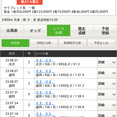
最大1％還元
サラブレッド系 一般
賞金
1着350,000円 2着123,000円 3着70,000円 4着46,000円 5着25,000円
ダ850m 天候：晴 ダ：良 発走時刻12:20
レース
競走
予想
出馬表
オッズ
分析
成績
登録
対戦表
持時計分析
騎乗騎手分析
予想まとめ
日付
R
レース名
23.08.21
Ｃ２ Ｃ２
2
詳細
水沢
水沢 / 9頭 / 不 / 850右ダ / 51.2
23.08.07
Ｃ２ Ｃ２
1
詳細
盛岡
盛岡 / 8頭 / 良 / 1000左ダ / 1:01.5
23.08.07
Ｃ２ Ｃ２
2
詳細
盛岡
盛岡 / 8頭 / 良 / 1000左ダ / 1:01.2
23.07.31
Ｃ２ Ｃ２
5
詳細
盛岡
盛岡 / 9頭 / 良 / 1000左ダ / 1:00.9
23.07.24
Ｃ２ Ｃ２
2
詳細
盛岡
盛岡 / 7頭 / 良 / 1000左ダ / 1:00.8
23.07.18
Ｃ１ Ｃ１
9
詳細