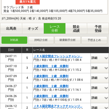
最大1％還元
サラブレッド系 ２歳
賞金
1着500,000円 2着140,000円 3着105,000円 4着70,000円 5着35,000円
ダ1,200m(外) 天候：晴 ダ：良 発走時刻15:20
レース
競走
予想
出馬表
オッズ
分析
成績
登録
対戦表
持時計分析
騎乗騎手分析
予想まとめ
日付
R
レース名
24.07.11
ＪＲＡ認定競走フレッシュチャレン…
5
詳細
門別
門別 / 8頭 / 稍 / 外1100右ダ / 1:08.4
24.07.10
２歳未勝利 ２歳 未勝利
3
詳細
門別
門別 / 9頭 / 稍 / 外1200右ダ / 1:15.2
24.07.09
２歳未勝利 ２歳 未勝利
4
詳細
門別
門別 / 12頭 / 稍 / 外1100右ダ / 1:08.6
24.06.27
２歳未勝利 ２歳 未勝利
1
詳細
門別
門別 / 7頭 / 良 / 外1200右ダ / 1:16.1
24.06.26
２歳未勝利 ２歳 未勝利
1
詳細
門別
門別 / 7頭 / 稍 / 外1100右ダ / 1:09.4
24.06.12
ＪＲＡ認定競走アタックチャレンジ…
2
詳細