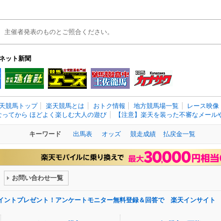
、主催者発表のものとご照合ください。
ネット新聞
天競馬トップ
楽天競馬とは
おトク情報
地方競馬場一覧
レース映像
なってから ほどよく楽しむ大人の遊び
【注意】楽天を装った不審なメールや
キーワード
出馬表
オッズ
競走成績
払戻金一覧
お問い合わせ一覧
ポイントプレゼント！アンケートモニター無料登録＆回答で 楽天インサイト