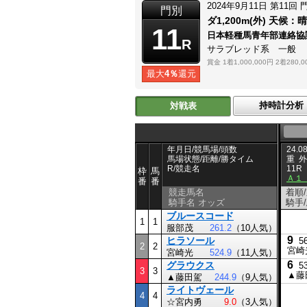
2024年9月11日
第11回
門別
ダ1,200m(外)
天候：
晴
11
日本軽種馬青年部連絡協
R
サラブレッド系 一般
賞金
1着1,000,000円
2着280,0
最大
4％
還元
持時計分析
対戦表
年月日/競馬場/頭数
24.08
馬場状態/距離/勝タイム
重
外
R/競走名
11R
枠
馬
Ａ１
番
番
競走馬名
着順
騎手名 オッズ
騎手
ブルースコード
1
1
服部茂
261.2
（10人気）
9
ヒラソール
5
2
2
宮崎
宮崎光
524.9
（11人気）
6
グラウクス
5
3
3
▲藤
▲藤田駕
244.9
（9人気）
ライトヴェール
4
4
☆宮内勇
9.0
（3人気）