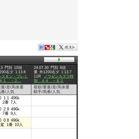
13
門別
10頭
24.07.30
門別
8頭
24.07.30
門別
7頭
24.07.1
200右ダ
1:13.8
重
外1200右ダ
1:13.7
重
外1200右ダ
1:13.7
良
外1
シスキン・プレミ
11R
ノウゼンカズラ特
12R
水揚日本一苫小牧
11R
Ｊ
Ａ１ －２…
別 Ａ４ ～Ｂ２
産ホッキ貝特別 …
う特別
重量/差/馬体重
着順/重量/差/馬体重
着順/重量/差/馬体重
着順/重
馬番/人気
騎手/馬番/人気
騎手/馬番/人気
騎手/馬
7
0
1.1
496k
56.0
勇
2番
7人
服部茂
7
9
0
2.9
496k
56.0
4.8
498k
56.0
光
7番
9人
宮崎光
1番
6人
岩橋勇
6
8
0
0.8
496k
56.0
1.9
502k
56.0
田駕
1番
10人
井上俊
6番
7人
井上俊