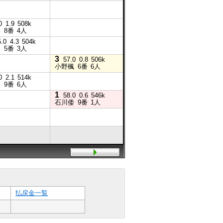
6
0
1.9
508k
57.0
洋
8番
4人
亀井洋
5.0
4.3
504k
真
5番
3人
3
57.0
0.8
506k
小野楓
6番
6人
3
0
2.1
514k
55.0
0.8
516k
伸
9番
6人
松井伸
2番
4人
1
58.0
0.6
546k
石川倭
9番
1人
10
54
△阿岸
払戻金一覧