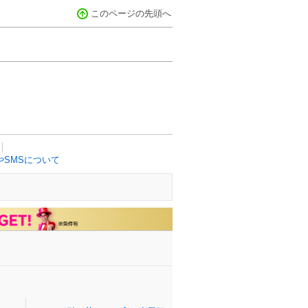
このページの先頭へ
SMSについて